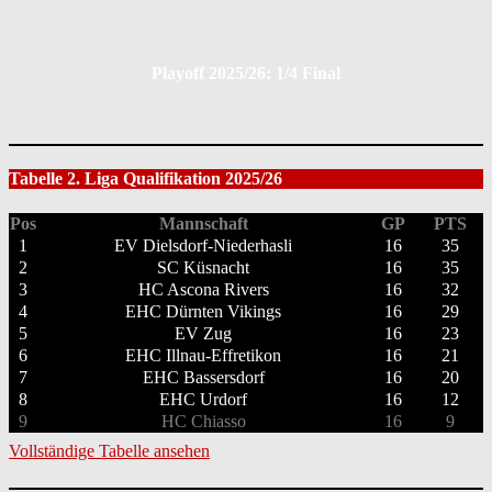
Playoff 2025/26: 1/4 Final
Tabelle 2. Liga Qualifikation 2025/26
Pos
Mannschaft
GP
PTS
1
EV Dielsdorf-Niederhasli
16
35
2
SC Küsnacht
16
35
3
HC Ascona Rivers
16
32
4
EHC Dürnten Vikings
16
29
5
EV Zug
16
23
6
EHC Illnau-Effretikon
16
21
7
EHC Bassersdorf
16
20
8
EHC Urdorf
16
12
9
HC Chiasso
16
9
Vollständige Tabelle ansehen