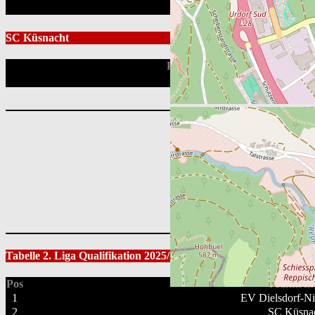
SC Küsnacht
Position
Leaflet
|
Tabelle 2. Liga Qualifikation 2025/26
Pos
Mannscha
1
EV Dielsdorf-Ni
2
SC Küsna