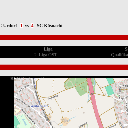
 Urdorf
1
vs
4
SC Küsnacht
Liga
S
2. Liga OST
Qualifik
KEB Weihermatt