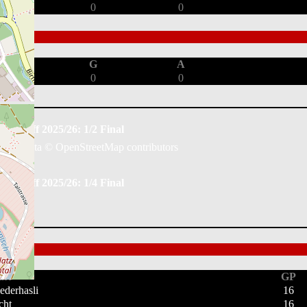
0
0
G
A
0
0
Playoff 2025/26: 1/2 Final
Map data ©
OpenStreetMap
contributors
Playoff 2025/26: 1/4 Final
ft
GP
ederhasli
16
cht
16