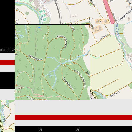
mattstrasse 60, 8902 Urdorf, Schweiz
1st
2nd
3rd
OT
0
1
0
-
1
3
0
-
G
A