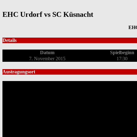
EHC Urdorf vs SC Küsnacht
EHC
Details
Datum
Spielbeginn
7. November 2015
17:30
Austragungsort