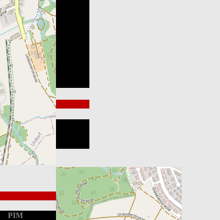
Endstand
Loss
Win
PIM