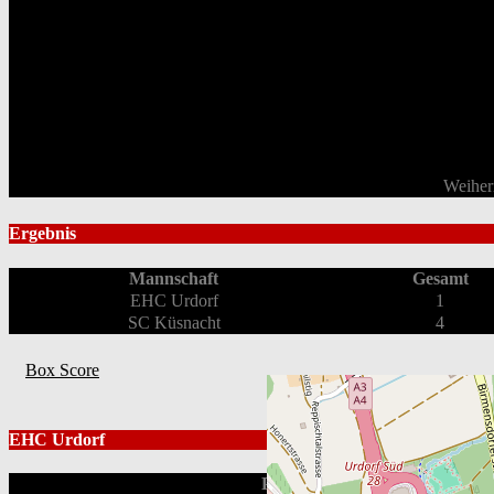
Weiher
Ergebnis
Mannschaft
Gesamt
EHC Urdorf
1
SC Küsnacht
4
Box Score
EHC Urdorf
Position