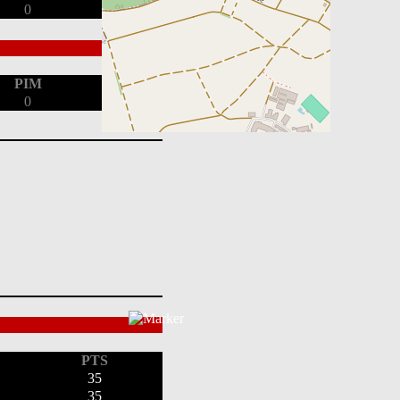
0
PIM
0
PTS
35
35