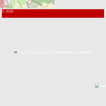
© 2026
Kontakt Webmaster
Leaflet
|
Map data ©
OpenStreetMap
contributors