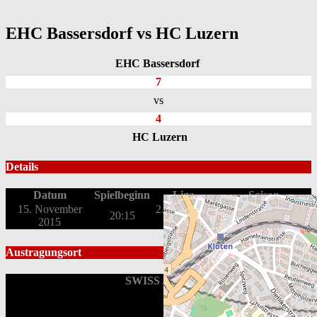
EHC Bassersdorf vs HC Luzern
EHC Bassersdorf
7
vs
4
HC Luzern
Details
Datum
Spielbeginn
Liga
Saison
15. November
2. Liga OST
Qualifikation
20:15
2015
2015/16
Austragungsort
SWISS Arena