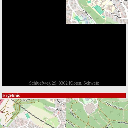
Schluefweg 29, 8302 Kloten, Schweiz
Ergebnis
Mannschaft
Gesamt
1st
2nd
3rd
OT
Endstand
EHC Bassersdorf
7
2
2
3
-
Win
HC Luzern
4
0
4
0
-
Loss