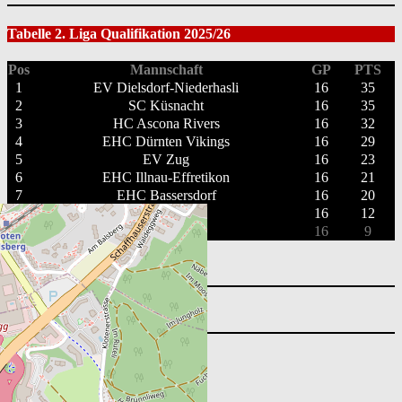
Tabelle 2. Liga Qualifikation 2025/26
Pos
Mannschaft
GP
PTS
1
EV Dielsdorf-Niederhasli
16
35
2
SC Küsnacht
16
35
3
HC Ascona Rivers
16
32
4
EHC Dürnten Vikings
16
29
5
EV Zug
16
23
6
EHC Illnau-Effretikon
16
21
7
EHC Bassersdorf
16
20
8
EHC Urdorf
16
12
9
HC Chiasso
16
9
Vollständige Tabelle ansehen
Suchen
nach:
Nächste Spiele