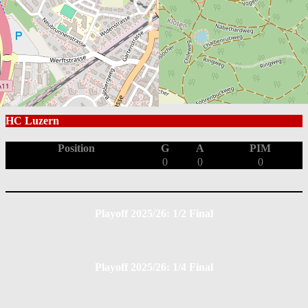
Box Score
EHC Bassersdorf
Position
G
A
PIM
0
0
0
HC Luzern
Position
G
A
PIM
0
0
0
Playoff 2025/26: 1/2 Final
Playoff 2025/26: 1/4 Final