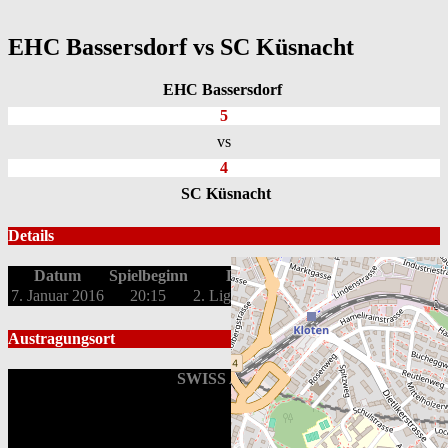
EHC Bassersdorf vs SC Küsnacht
EHC Bassersdorf
5
vs
4
SC Küsnacht
Details
Datum
Spielbeginn
Liga
Saison
7. Januar 2016
20:15
2. Liga OST
Qualifikation 2015/16
Austragungsort
SWISS Arena