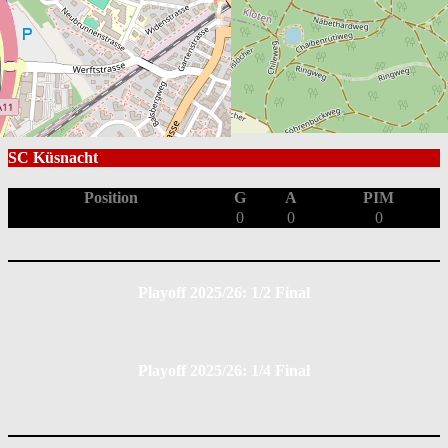
EHC Bassersdorf
Position
G
A
PIM
0
0
0
SC Küsnacht
Position
G
A
PIM
0
0
0
Playoff 2025/26: 1/2 Final
Playoff 2025/26: 1/4 Final