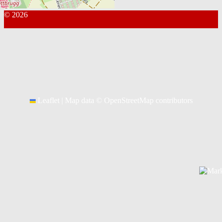
© 2026
Kontakt Webmaster
Leaflet
|
Map data ©
OpenStreetMap
contributors