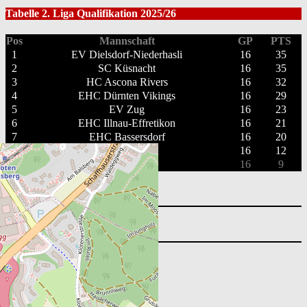
Tabelle 2. Liga Qualifikation 2025/26
Pos
Mannschaft
GP
PTS
1
EV Dielsdorf-Niederhasli
16
35
2
SC Küsnacht
16
35
3
HC Ascona Rivers
16
32
4
EHC Dürnten Vikings
16
29
5
EV Zug
16
23
6
EHC Illnau-Effretikon
16
21
7
EHC Bassersdorf
16
20
8
EHC Urdorf
16
12
9
HC Chiasso
16
9
Vollständige Tabelle ansehen
Suchen
nach:
Nächste Spiele