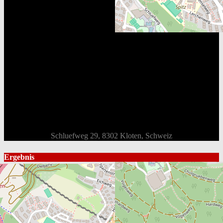
Schluefweg 29, 8302 Kloten, Schweiz
Ergebnis
Mannschaft
Gesamt
1st
2nd
3rd
OT
Endstand
EHC Bassersdorf
5
2
2
1
-
Win
SC Küsnacht
4
0
0
4
-
Loss
Box Score