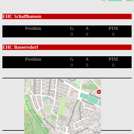
EHC Schaffhausen
Position
G
A
PIM
0
0
0
EHC Bassersdorf
Position
G
A
PIM
0
0
0
Playoff 2025/26: 1/2 Final
Playoff 2025/26: 1/4 Final