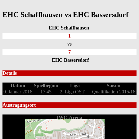
EHC Schaffhausen vs EHC Bassersdorf
EHC Schaffhausen
1
vs
7
EHC Bassersdorf
Details
Datum
Spielbeginn
Liga
Saison
9. Januar 2016
17:45
2. Liga OST
Qualifikation 2015/16
Austragungsort
IWC-Arena