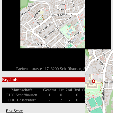
Breitenaustrasse 117, 8200 Schaffhausen, Schweiz
Ergebnis
Mannschaft
Gesamt
1st
2nd
3rd
OT
Endstand
EHC Schaffhausen
1
0
1
0
-
Loss
EHC Bassersdorf
7
2
5
0
-
Win
Box Score