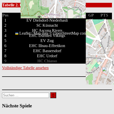
Tabelle 2. Liga Qualifikation 2025/26
Pos
Mannschaft
GP
PTS
1
EV Dielsdorf-Niederhasli
16
35
2
SC Küsnacht
16
35
3
HC Ascona Rivers
16
32
Leaflet
|
Map data ©
OpenStreetMap
contributors
4
EHC Dürnten Vikings
16
29
5
EV Zug
16
23
6
EHC Illnau-Effretikon
16
21
7
EHC Bassersdorf
16
20
8
EHC Urdorf
16
12
9
HC Chiasso
16
9
Vollständige Tabelle ansehen
Suchen
nach:
Nächste Spiele