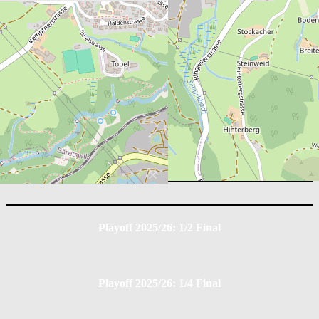
Box Score
EHC Dürnten Vikings
Position
G
A
PIM
0
0
0
EHC Illnau-Effretikon
Position
G
A
PIM
0
0
0
Playoff 2025/26: 1/2 Final
Playoff 2025/26: 1/4 Final