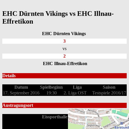
EHC Dürnten Vikings vs EHC Illnau-
Effretikon
EHC Dürnten Vikings
3
vs
2
EHC Illnau-Effretikon
Details
Datum
Spielbeginn
Liga
Saison
17. September 2016
19:30
2. Liga OST
Testspiele 2016/17
Austragungsort
Eissporthalle Bäretswil