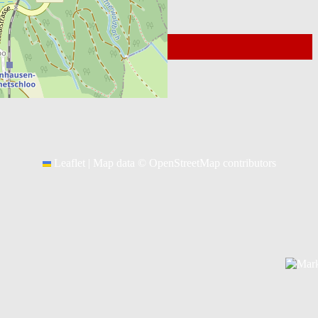
© 2026
Kontakt Webmaster
Leaflet
|
Map data ©
OpenStreetMap
contributors