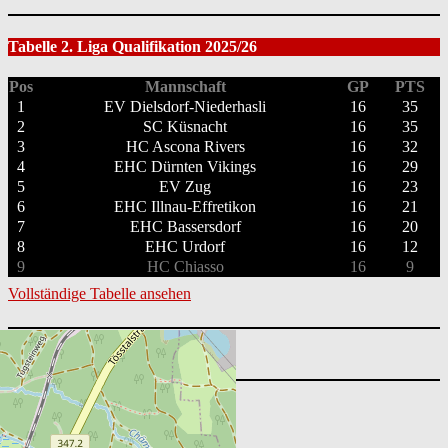
Tabelle 2. Liga Qualifikation 2025/26
Pos
Mannschaft
GP
PTS
1
EV Dielsdorf-Niederhasli
16
35
2
SC Küsnacht
16
35
3
HC Ascona Rivers
16
32
4
EHC Dürnten Vikings
16
29
5
EV Zug
16
23
6
EHC Illnau-Effretikon
16
21
7
EHC Bassersdorf
16
20
8
EHC Urdorf
16
12
9
HC Chiasso
16
9
Vollständige Tabelle ansehen
Suchen
nach:
Nächste Spiele