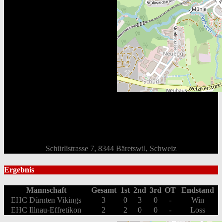
Schürlistrasse 7, 8344 Bäretswil, Schweiz
Ergebnis
Mannschaft
Gesamt
1st
2nd
3rd
OT
Endstand
EHC Dürnten Vikings
3
0
3
0
-
Win
EHC Illnau-Effretikon
2
2
0
0
-
Loss