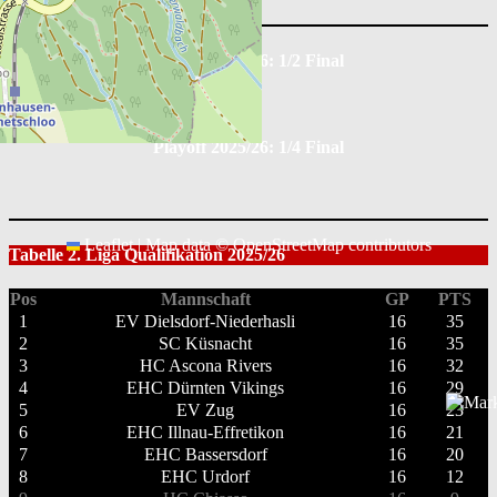
Playoff 2025/26: 1/2 Final
Playoff 2025/26: 1/4 Final
Leaflet
|
Map data ©
OpenStreetMap
contributors
Tabelle 2. Liga Qualifikation 2025/26
Pos
Mannschaft
GP
PTS
1
EV Dielsdorf-Niederhasli
16
35
2
SC Küsnacht
16
35
3
HC Ascona Rivers
16
32
4
EHC Dürnten Vikings
16
29
5
EV Zug
16
23
6
EHC Illnau-Effretikon
16
21
7
EHC Bassersdorf
16
20
8
EHC Urdorf
16
12