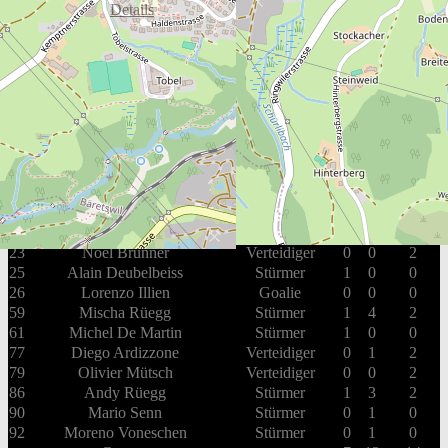
Box Score
Details
EHC Dürnten Vikings
#
Spieler
Position
G
A
PIM
4
Lukas Fankhauser
Stürmer
0
0
2
13
Marcel Zaugg
Stürmer
0
0
0
14
Yves Rüegg
Stürmer
3
2
2
19
Lukas Schmid
Verteidiger
0
0
0
20
Fabian Ryffel
Goalie
0
0
0
21
Cyril Wrann
Verteidiger
0
0
0
23
Noël Brunner
Verteidiger
0
0
2
25
Alain Deubelbeiss
Stürmer
1
0
0
26
Lorenzo Illien
Goalie
0
0
0
59
Mischa Rüegg
Stürmer
1
4
2
61
Michel De Martin
Stürmer
1
0
0
77
Diego Ardizzone
Verteidiger
0
1
2
79
Olivier Mütsch
Verteidiger
0
0
2
86
Andy Rüegg
Stürmer
1
3
2
90
Mario Senn
Stürmer
0
1
0
92
Moreno Voneschen
Stürmer
0
1
0