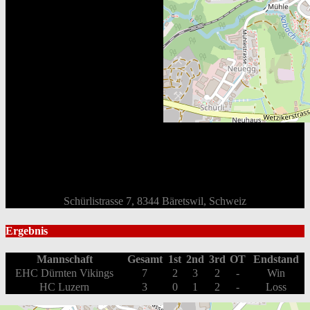
Schürlistrasse 7, 8344 Bäretswil, Schweiz
Ergebnis
Mannschaft
Gesamt
1st
2nd
3rd
OT
Endstand
EHC Dürnten Vikings
7
2
3
2
-
Win
HC Luzern
3
0
1
2
-
Loss