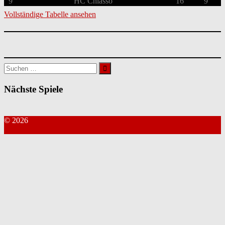
9
HC Chiasso
16
9
Vollständige Tabelle ansehen
Suchen
nach:
Nächste Spiele
© 2026
Kontakt Webmaster