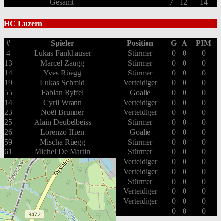
Gesamt
7
12
14
HC Luzern
#
Spieler
Position
G
A
PIM
4
Lukas Fankhauser
Stürmer
0
0
0
13
Marcel Zaugg
Stürmer
0
0
0
14
Yves Rüegg
Stürmer
0
0
0
19
Lukas Schmid
Verteidiger
0
0
0
55
Fabian Ryffel
Goalie
0
0
0
14
Cyril Wrann
Verteidiger
0
0
0
23
Noël Brunner
Verteidiger
0
0
0
25
Alain Deubelbeiss
Stürmer
0
0
0
26
Lorenzo Illien
Goalie
0
0
0
59
Mischa Rüegg
Stürmer
0
0
0
61
Michel De Martin
Stürmer
0
0
0
17
Diego Ardizzone
Verteidiger
0
0
0
79
Olivier Mütsch
Verteidiger
0
0
0
86
Andy Rüegg
Stürmer
0
0
0
90
Mario Senn
Verteidiger
0
0
0
92
Moreno Voneschen
Verteidiger
0
0
0
Gesamt
0
0
0