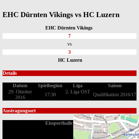
EHC Dürnten Vikings vs HC Luzern
EHC Dürnten Vikings
7
vs
3
HC Luzern
Details
Datum
Spielbeginn
Liga
Saison
29. Oktober
2. Liga OST
17:30
Qualifikation 2016/17
2016
Austragungsort
Eissporthalle Bäretswil