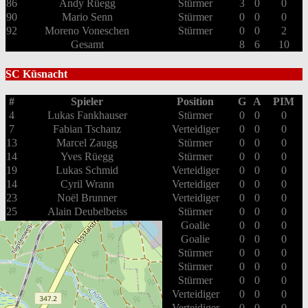
86
Andy Rüegg
Stürmer
3
0
0
90
Mario Senn
Stürmer
0
0
0
92
Moreno Voneschen
Stürmer
0
0
2
Gesamt
8
6
10
SC Küsnacht
#
Spieler
Position
G
A
PIM
4
Lukas Fankhauser
Stürmer
0
0
0
7
Fabian Tschanz
Verteidiger
0
0
0
13
Marcel Zaugg
Stürmer
0
0
0
14
Yves Rüegg
Stürmer
0
0
0
19
Lukas Schmid
Verteidiger
0
0
0
14
Cyril Wrann
Verteidiger
0
0
0
23
Noël Brunner
Verteidiger
0
0
0
25
Alain Deubelbeiss
Stürmer
0
0
0
26
Lorenzo Illien
Goalie
0
0
0
55
Fabian Ryffel
Goalie
0
0
0
59
Mischa Rüegg
Stürmer
0
0
0
61
Michel De Martin
Stürmer
0
0
0
69
Cédric Ammann
Stürmer
0
0
0
17
Diego Ardizzone
Verteidiger
0
0
0
79
Olivier Mütsch
Verteidiger
0
0
0