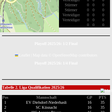
81
Michel Kunz
Stürmer
0
0
0
86
Andy Rüegg
Stürmer
0
0
0
90
Mario Senn
Verteidiger
0
0
0
92
Moreno Voneschen
Verteidiger
0
0
0
Gesamt
0
0
0
Playoff 2025/26: 1/2 Final
Leaflet
|
Map data ©
OpenStreetMap
contributors
Playoff 2025/26: 1/4 Final
Tabelle 2. Liga Qualifikation 2025/26
Pos
Mannschaft
GP
PTS
1
EV Dielsdorf-Niederhasli
16
35
2
SC Küsnacht
16
35