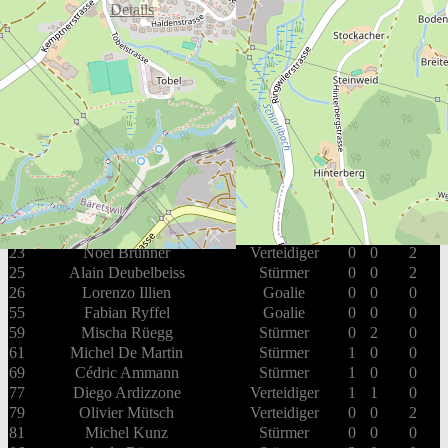
Box Score
Details
EHC Dürnten Vikings
#
Spieler
Position
G
A
PIM
4
Lukas Fankhauser
Stürmer
0
1
0
7
Fabian Tschanz
Verteidiger
0
0
2
13
Marcel Zaugg
Stürmer
0
0
0
14
Yves Rüegg
Stürmer
2
2
0
19
Lukas Schmid
Verteidiger
0
0
0
21
Cyril Wrann
Verteidiger
0
0
0
23
Noël Brunner
Verteidiger
0
0
2
25
Alain Deubelbeiss
Stürmer
0
0
2
26
Lorenzo Illien
Goalie
0
0
0
55
Fabian Ryffel
Goalie
0
0
0
59
Mischa Rüegg
Stürmer
0
2
0
61
Michel De Martin
Stürmer
1
0
0
69
Cédric Ammann
Stürmer
1
0
0
77
Diego Ardizzone
Verteidiger
1
1
0
79
Olivier Mütsch
Verteidiger
0
0
2
81
Michel Kunz
Stürmer
0
0
0