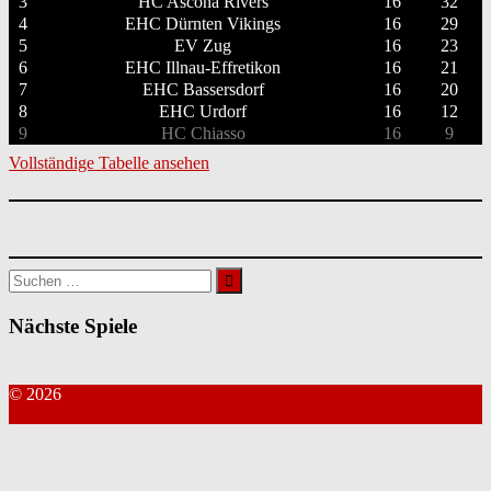
3
HC Ascona Rivers
16
32
4
EHC Dürnten Vikings
16
29
5
EV Zug
16
23
6
EHC Illnau-Effretikon
16
21
7
EHC Bassersdorf
16
20
8
EHC Urdorf
16
12
9
HC Chiasso
16
9
Vollständige Tabelle ansehen
Suchen
nach:
Nächste Spiele
© 2026
Kontakt Webmaster