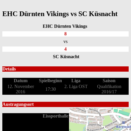
EHC Dürnten Vikings vs SC Küsnacht
EHC Dürnten Vikings
8
vs
4
SC Küsnacht
Details
Datum
Spielbeginn
Liga
Saison
12. November
2. Liga OST
Qualifikation
17:30
2016
2016/17
Austragungsort
Eissporthalle Bäretswil