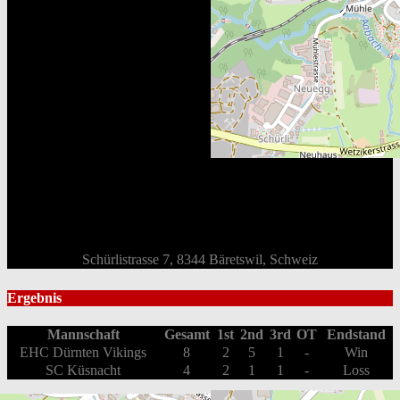
Schürlistrasse 7, 8344 Bäretswil, Schweiz
Ergebnis
Mannschaft
Gesamt
1st
2nd
3rd
OT
Endstand
EHC Dürnten Vikings
8
2
5
1
-
Win
SC Küsnacht
4
2
1
1
-
Loss