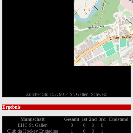
Zürcher Str. 152, 9014 St. Gallen, Schweiz
Ergebnis
Mannschaft
Gesamt
1st
2nd
3rd
Endstand
EHC St. Gallen
0
0
0
0
Club da Hockey Engiadina
1
0
0
1