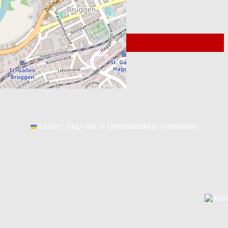
Nächste Spiele
© 2026
Kontakt Webmaster
Leaflet
|
Map data ©
OpenStreetMap
contributors