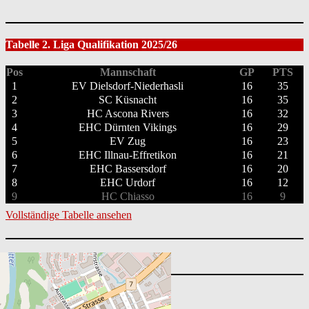
Tabelle 2. Liga Qualifikation 2025/26
Pos
Mannschaft
GP
PTS
1
EV Dielsdorf-Niederhasli
16
35
2
SC Küsnacht
16
35
3
HC Ascona Rivers
16
32
4
EHC Dürnten Vikings
16
29
5
EV Zug
16
23
6
EHC Illnau-Effretikon
16
21
7
EHC Bassersdorf
16
20
8
EHC Urdorf
16
12
9
HC Chiasso
16
9
Vollständige Tabelle ansehen
Suchen
nach: