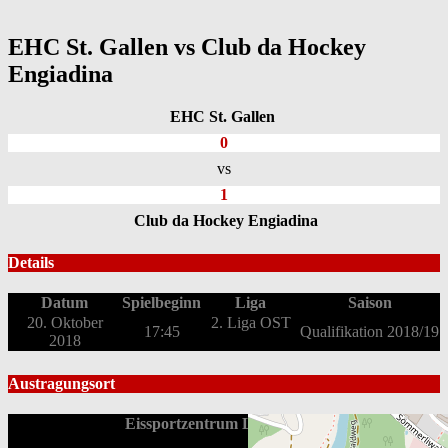
EHC St. Gallen vs Club da Hockey
Engiadina
EHC St. Gallen
0
vs
1
Club da Hockey Engiadina
Details
Datum
Spielbeginn
Liga
Saison
20. Oktober
2. Liga OST
17:45
Qualifikation 2018/19
2018
Austragungsort
Eissportzentrum Lerchenfeld