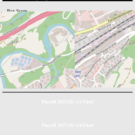
Box Score
EHC St. Gallen
Position
G
A
PIM
0
0
0
Club da Hockey Engiadina
Position
G
A
PIM
0
0
0
Playoff 2025/26: 1/2 Final
Playoff 2025/26: 1/4 Final