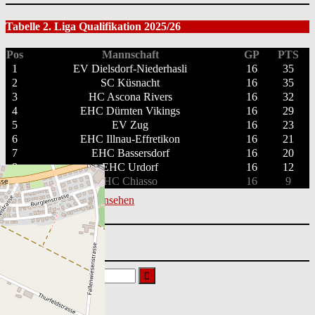
Tabelle 2. Liga Qualifikation 2025/26
Pos
Mannschaft
GP
PTS
1
EV Dielsdorf-Niederhasli
16
35
2
SC Küsnacht
16
35
3
HC Ascona Rivers
16
32
4
EHC Dürnten Vikings
16
29
5
EV Zug
16
23
6
EHC Illnau-Effretikon
16
21
7
EHC Bassersdorf
16
20
8
EHC Urdorf
16
12
9
HC Chiasso
16
9
Vollständige Tabelle ansehen
Suchen
nach:
Nächste Spiele