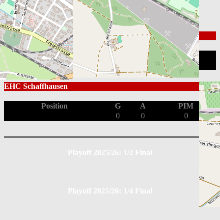
Box Score
SC Weinfelden
Position
G
A
PIM
0
0
0
EHC Schaffhausen
Position
G
A
PIM
0
0
0
Playoff 2025/26: 1/2 Final
Playoff 2025/26: 1/4 Final