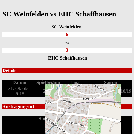
SC Weinfelden vs EHC Schaffhausen
SC Weinfelden
6
vs
3
EHC Schaffhausen
Details
Datum
Spielbeginn
Liga
Saison
31. Oktober
2. Liga OST
20:00
Qualifikation 2018/19
2018
Austragungsort
Sportanlage Güttingersreuti