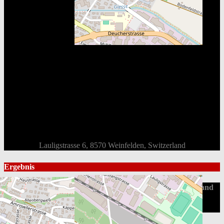
Lauligstrasse 6, 8570 Weinfelden, Switzerland
Ergebnis
Mannschaft
Gesamt
1st
2nd
3rd
Endstand
SC Weinfelden
6
2
1
3
EHC Schaffhausen
3
1
1
1