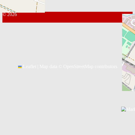
© 2026
Kontakt Webmaster
Leaflet
|
Map data ©
OpenStreetMap
contributors