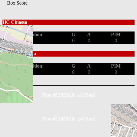
Box Score
HC Chiasso
Position
G
A
PIM
0
0
0
GDT Bellinzona
Position
G
A
PIM
0
0
0
Playoff 2025/26: 1/2 Final
Playoff 2025/26: 1/4 Final