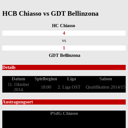
HCB Chiasso vs GDT Bellinzona
HC Chiasso
4
vs
1
GDT Bellinzona
Details
Datum
Spielbeginn
Liga
Saison
11. Oktober
18:00
2. Liga OST
Qualifikation 2014/15
2014
Austragungsort
PSdG Chiasso