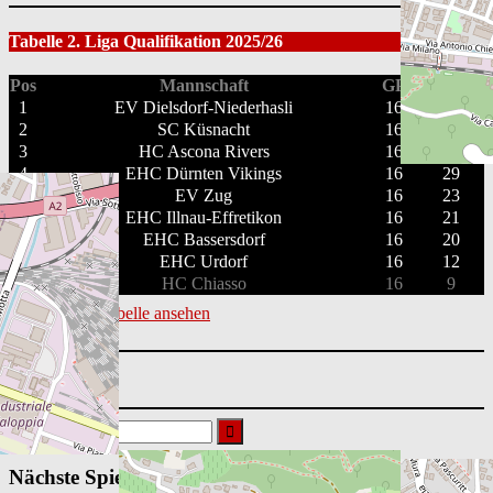
Tabelle 2. Liga Qualifikation 2025/26
Pos
Mannschaft
GP
PTS
1
EV Dielsdorf-Niederhasli
16
35
2
SC Küsnacht
16
35
3
HC Ascona Rivers
16
32
4
EHC Dürnten Vikings
16
29
5
EV Zug
16
23
6
EHC Illnau-Effretikon
16
21
7
EHC Bassersdorf
16
20
8
EHC Urdorf
16
12
9
HC Chiasso
16
9
Vollständige Tabelle ansehen
Suchen
nach:
Nächste Spiele