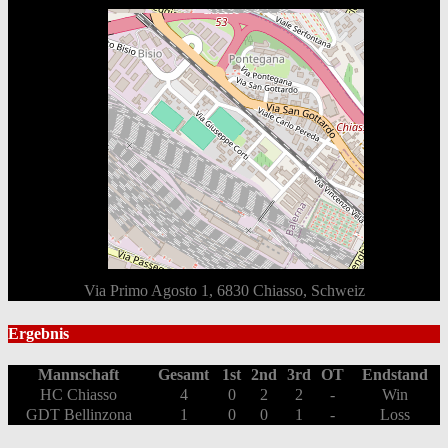
Via Primo Agosto 1, 6830 Chiasso, Schweiz
Ergebnis
Mannschaft
Gesamt
1st
2nd
3rd
OT
Endstand
HC Chiasso
4
0
2
2
-
Win
GDT Bellinzona
1
0
0
1
-
Loss