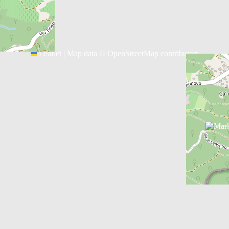
Leaflet
|
Map data ©
OpenStreetMap
contributors