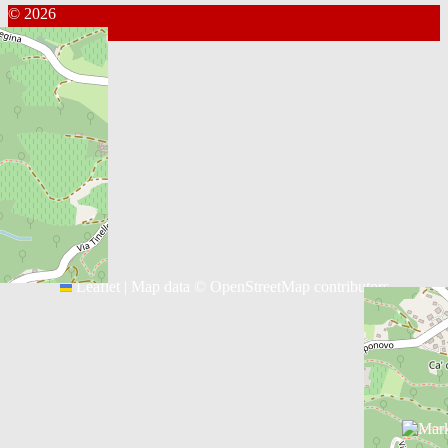
© 2026
Kontakt Webmaster
Leaflet
|
Map data ©
OpenStreetMap
contributors