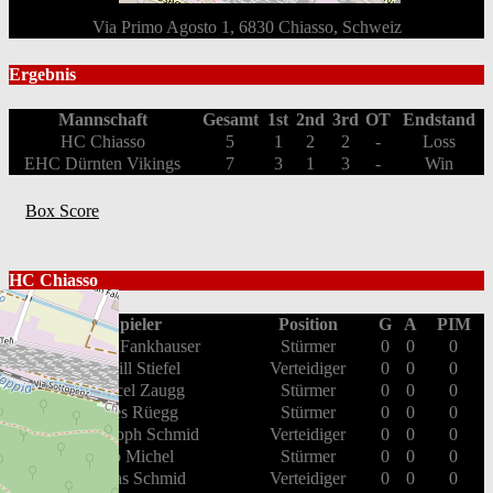
Via Primo Agosto 1, 6830 Chiasso, Schweiz
Ergebnis
Mannschaft
Gesamt
1st
2nd
3rd
OT
Endstand
HC Chiasso
5
1
2
2
-
Loss
EHC Dürnten Vikings
7
3
1
3
-
Win
Box Score
HC Chiasso
#
Spieler
Position
G
A
PIM
4
Lukas Fankhauser
Stürmer
0
0
0
5
Cyrill Stiefel
Verteidiger
0
0
0
13
Marcel Zaugg
Stürmer
0
0
0
14
Yves Rüegg
Stürmer
0
0
0
16
Christoph Schmid
Verteidiger
0
0
0
18
Ivo Michel
Stürmer
0
0
0
19
Lukas Schmid
Verteidiger
0
0
0