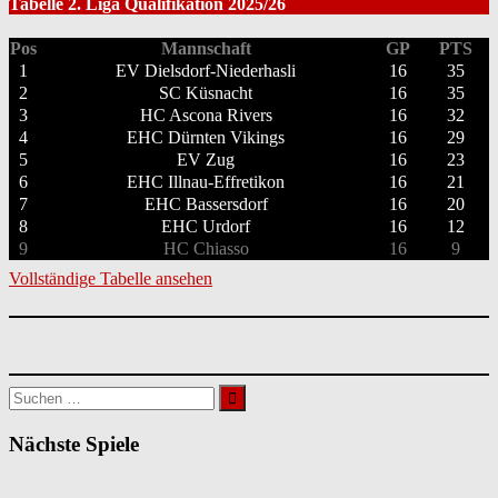
Tabelle 2. Liga Qualifikation 2025/26
Pos
Mannschaft
GP
PTS
1
EV Dielsdorf-Niederhasli
16
35
2
SC Küsnacht
16
35
3
HC Ascona Rivers
16
32
4
EHC Dürnten Vikings
16
29
5
EV Zug
16
23
6
EHC Illnau-Effretikon
16
21
7
EHC Bassersdorf
16
20
8
EHC Urdorf
16
12
9
HC Chiasso
16
9
Vollständige Tabelle ansehen
Suchen
nach:
Nächste Spiele