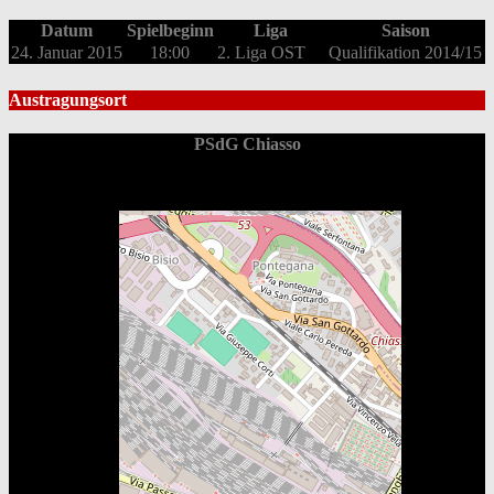
Datum
Spielbeginn
Liga
Saison
24. Januar 2015
18:00
2. Liga OST
Qualifikation 2014/15
Austragungsort
PSdG Chiasso