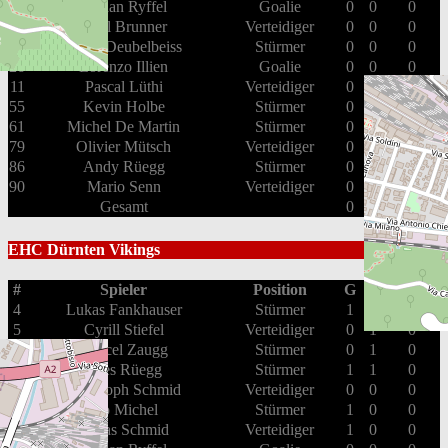
55
Fabian Ryffel
Goalie
0
0
0
23
Noël Brunner
Verteidiger
0
0
0
25
Alain Deubelbeiss
Stürmer
0
0
0
26
Lorenzo Illien
Goalie
0
0
0
11
Pascal Lüthi
Verteidiger
0
0
0
55
Kevin Holbe
Stürmer
0
0
0
61
Michel De Martin
Stürmer
0
0
0
79
Olivier Mütsch
Verteidiger
0
0
0
86
Andy Rüegg
Stürmer
0
0
0
90
Mario Senn
Verteidiger
0
0
0
Gesamt
0
0
0
EHC Dürnten Vikings
#
Spieler
Position
G
A
PIM
4
Lukas Fankhauser
Stürmer
1
1
2
5
Cyrill Stiefel
Verteidiger
0
1
0
13
Marcel Zaugg
Stürmer
0
1
0
14
Yves Rüegg
Stürmer
1
1
0
16
Christoph Schmid
Verteidiger
0
0
0
18
Ivo Michel
Stürmer
1
0
0
19
Lukas Schmid
Verteidiger
1
0
0