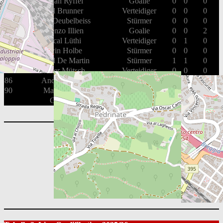
20
Fabian Ryffel
Goalie
0
0
0
23
Noël Brunner
Verteidiger
0
0
0
25
Alain Deubelbeiss
Stürmer
0
0
0
26
Lorenzo Illien
Goalie
0
0
2
54
Pascal Lüthi
Verteidiger
0
1
0
55
Kevin Holbe
Stürmer
0
0
0
61
Michel De Martin
Stürmer
1
1
0
79
Olivier Mütsch
Verteidiger
0
0
0
86
Andy Rüegg
Stürmer
2
0
0
90
Mario Senn
Stürmer
0
1
0
Gesamt
7
7
4
Playoff 2025/26: 1/2 Final
Playoff 2025/26: 1/4 Final