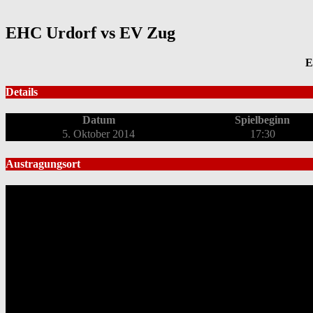
EHC Urdorf vs EV Zug
E
Details
Datum
Spielbeginn
5. Oktober 2014
17:30
Austragungsort