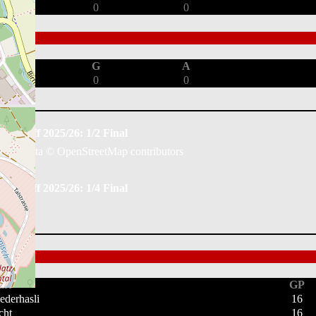
0
0
G
A
0
0
Playoff 2025/26: 1/2 Final
Map data ©
OpenStreetMap
contributors
Playoff 2025/26: 1/4 Final
ft
GP
ederhasli
16
cht
16