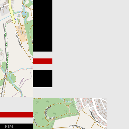
Endstand
Loss
Win
PIM