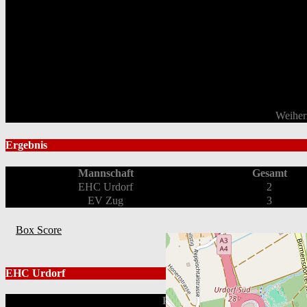
Weiher
Ergebnis
Mannschaft
Gesamt
EHC Urdorf
2
EV Zug
3
Box Score
EHC Urdorf
Position