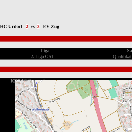
HC Urdorf
2
vs
3
EV Zug
Liga
Sa
2. Liga OST
Qualifika
KEB Weihermatt