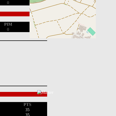
0
PIM
0
PTS
35
35