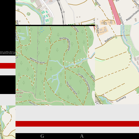
mattstrasse 60, 8902 Urdorf, Schweiz
1st
2nd
3rd
OT
0
1
1
-
2
0
1
-
G
A