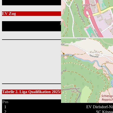
EV Zug
Position
Leaflet
|
Tabelle 2. Liga Qualifikation 2025/26
Pos
Mannscha
1
EV Dielsdorf-Ni
2
SC Küsna