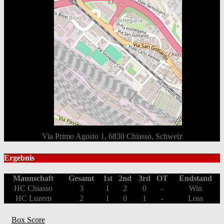
Via Primo Agosto 1, 6830 Chiasso, Schweiz
Ergebnis
Mannschaft
Gesamt
1st
2nd
3rd
OT
Endstand
HC Chiasso
3
1
2
0
-
Win
HC Luzern
2
1
0
1
-
Loss
Box Score