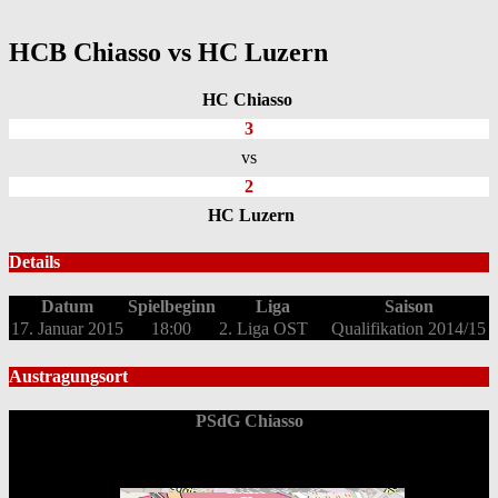
HCB Chiasso vs HC Luzern
HC Chiasso
3
vs
2
HC Luzern
Details
Datum
Spielbeginn
Liga
Saison
17. Januar 2015
18:00
2. Liga OST
Qualifikation 2014/15
Austragungsort
PSdG Chiasso