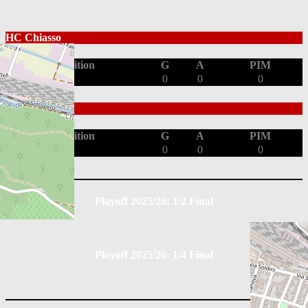
HC Chiasso
Position
G
A
PIM
0
0
0
HC Luzern
Position
G
A
PIM
0
0
0
Playoff 2025/26: 1/2 Final
Playoff 2025/26: 1/4 Final