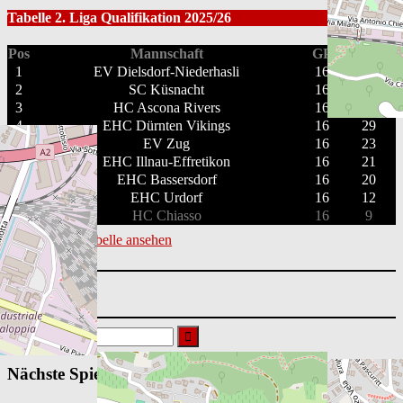
Tabelle 2. Liga Qualifikation 2025/26
Pos
Mannschaft
GP
PTS
1
EV Dielsdorf-Niederhasli
16
35
2
SC Küsnacht
16
35
3
HC Ascona Rivers
16
32
4
EHC Dürnten Vikings
16
29
5
EV Zug
16
23
6
EHC Illnau-Effretikon
16
21
7
EHC Bassersdorf
16
20
8
EHC Urdorf
16
12
9
HC Chiasso
16
9
Vollständige Tabelle ansehen
Suchen
nach:
Nächste Spiele