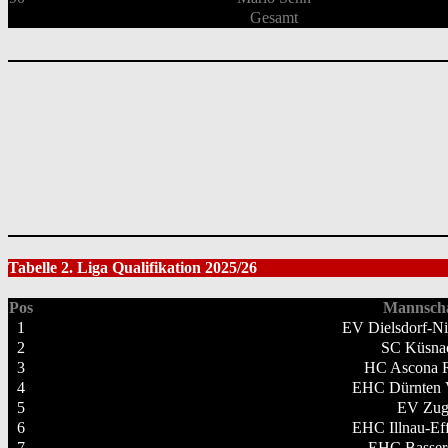
Gesamt
Tabelle 2. Liga Qualifikation 2025/26
Pos
Mannscha
1
EV Dielsdorf-Ni
2
SC Küsna
3
HC Ascona R
4
EHC Dürnten 
5
EV Zu
6
EHC Illnau-Eff
7
EHC Basser