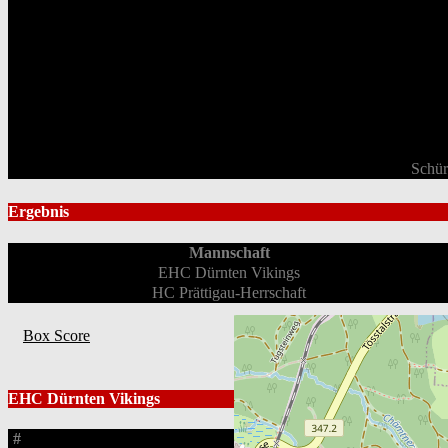
Schür
Ergebnis
Mannschaft
EHC Dürnten Vikings
HC Prättigau-Herrschaft
Box Score
EHC Dürnten Vikings
#
Spieler