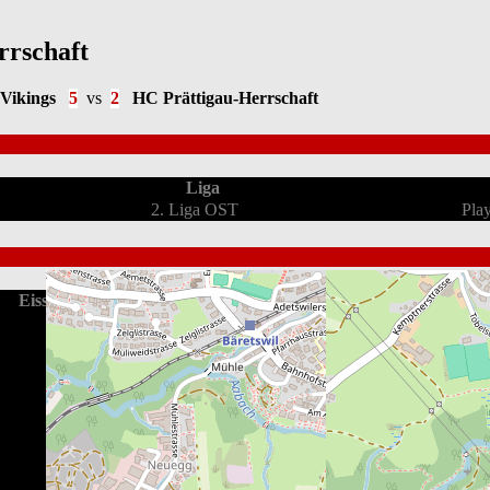
rrschaft
Vikings
5
vs
2
HC Prättigau-Herrschaft
Liga
2. Liga OST
Pla
Eissporthalle Bäretswil