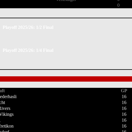
0
Playoff 2025/26: 1/2 Final
Playoff 2025/26: 1/4 Final
ft
GP
ederhasli
16
cht
16
ivers
16
Vikings
16
g
16
retikon
16
sdorf
16