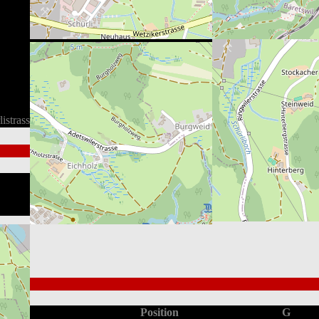
listrasse 7, 8344 Bäretswil, Schweiz
Gesamt
1st
2nd
3rd
OT
5
2
1
2
-
2
1
1
0
-
Position
G