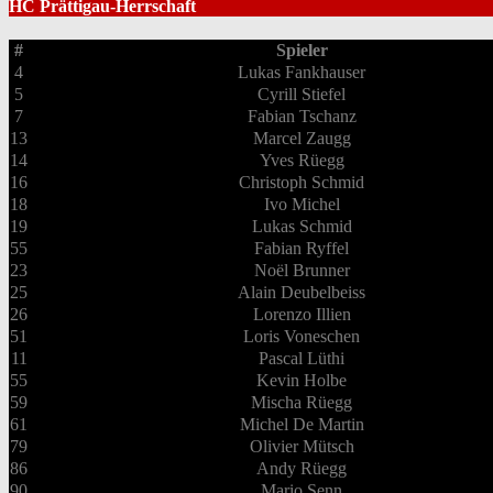
HC Prättigau-Herrschaft
#
Spieler
4
Lukas Fankhauser
5
Cyrill Stiefel
7
Fabian Tschanz
13
Marcel Zaugg
14
Yves Rüegg
16
Christoph Schmid
18
Ivo Michel
19
Lukas Schmid
55
Fabian Ryffel
23
Noël Brunner
25
Alain Deubelbeiss
26
Lorenzo Illien
51
Loris Voneschen
11
Pascal Lüthi
55
Kevin Holbe
59
Mischa Rüegg
61
Michel De Martin
79
Olivier Mütsch
86
Andy Rüegg
90
Mario Senn