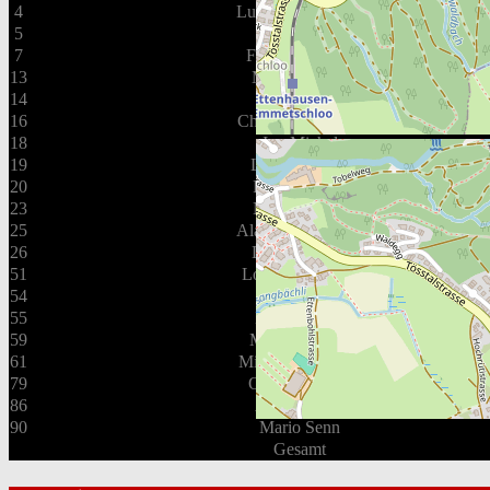
4
Lukas Fankhauser
5
Cyrill Stiefel
7
Fabian Tschanz
13
Marcel Zaugg
14
Yves Rüegg
16
Christoph Schmid
18
Ivo Michel
19
Lukas Schmid
20
Fabian Ryffel
23
Noël Brunner
25
Alain Deubelbeiss
Leaflet
|
26
Lorenzo Illien
51
Loris Voneschen
54
Pascal Lüthi
55
Kevin Holbe
59
Mischa Rüegg
61
Michel De Martin
79
Olivier Mütsch
86
Andy Rüegg
90
Mario Senn
Gesamt