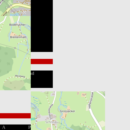
Endstand
Win
Loss
A
PIM