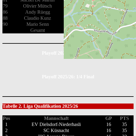
79
Olivier Mütsch
Verteidiger
0
0
0
86
Andy Rüegg
Stürmer
0
1
0
88
Claudio Kunz
Stürmer
0
0
2
90
Mario Senn
Stürmer
0
0
2
Gesamt
1
2
12
Playoff 2025/26: 1/2 Final
Playoff 2025/26: 1/4 Final
Tabelle 2. Liga Qualifikation 2025/26
Pos
Mannschaft
GP
PTS
1
EV Dielsdorf-Niederhasli
16
35
2
SC Küsnacht
16
35