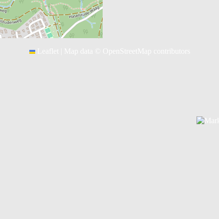
Leaflet
|
Map data ©
OpenStreetMap
contributors