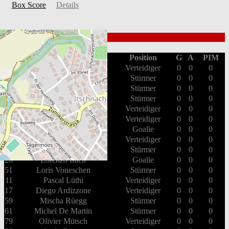
Box Score
Details
SC Küsnacht
#
Spieler
Position
G
A
PIM
7
Fabian Tschanz
Verteidiger
0
0
0
8
Thomas Dietrich
Stürmer
0
0
0
13
Marcel Zaugg
Stürmer
0
0
0
14
Yves Rüegg
Stürmer
0
0
0
16
Christoph Schmid
Verteidiger
0
0
0
19
Lukas Schmid
Verteidiger
0
0
0
55
Fabian Ryffel
Goalie
0
0
0
23
Noël Brunner
Verteidiger
0
0
0
25
Alain Deubelbeiss
Stürmer
0
0
0
26
Lorenzo Illien
Goalie
0
0
0
51
Loris Voneschen
Stürmer
0
0
0
11
Pascal Lüthi
Verteidiger
0
0
0
17
Diego Ardizzone
Verteidiger
0
0
0
59
Mischa Rüegg
Stürmer
0
0
0
61
Michel De Martin
Stürmer
0
0
0
79
Olivier Mütsch
Verteidiger
0
0
0