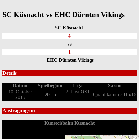
SC Küsnacht vs EHC Dürnten Vikings
SC Küsnacht
4
vs
1
EHC Dürnten Vikings
Details
Datum
Spielbeginn
Liga
Saison
10. Oktober
2. Liga OST
20:15
Qualifikation 2015/16
2015
Austragungsort
Kunsteisbahn Küsnacht