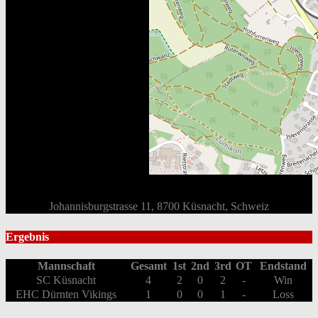
Johannisburgstrasse 11, 8700 Küsnacht, Schweiz
Ergebnis
Mannschaft
Gesamt
1st
2nd
3rd
OT
Endstand
SC Küsnacht
4
2
0
2
-
Win
EHC Dürnten Vikings
1
0
0
1
-
Loss