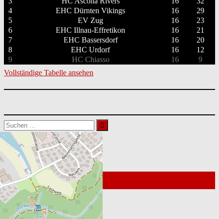
3
HC Ascona Rivers
16
32
4
EHC Dürnten Vikings
16
29
5
EV Zug
16
23
6
EHC Illnau-Effretikon
16
21
7
EHC Bassersdorf
16
20
8
EHC Urdorf
16
12
9
HC Chiasso
16
9
Vollständige Tabelle ansehen
Suchen
nach:
Nächste Spiele
© 2026
Kontakt Webmaster