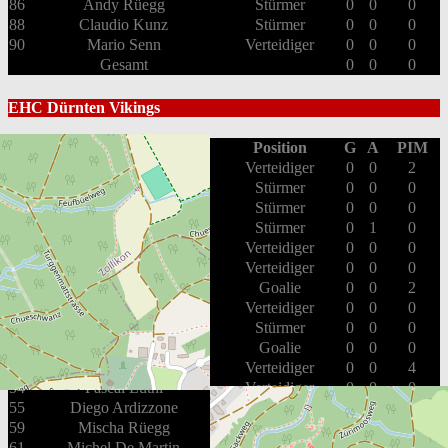
86
Andy Rüegg
Stürmer
0
0
0
88
Claudio Kunz
Stürmer
0
0
0
90
Mario Senn
Verteidiger
0
0
0
Gesamt
0
0
0
EHC Dürnten Vikings
#
Spieler
Position
G
A
PIM
7
Fabian Tschanz
Verteidiger
0
0
2
8
Thomas Dietrich
Stürmer
0
0
0
13
Marcel Zaugg
Stürmer
0
0
0
14
Yves Rüegg
Stürmer
0
1
0
16
Christoph Schmid
Verteidiger
0
0
0
19
Lukas Schmid
Verteidiger
0
0
0
20
Fabian Ryffel
Goalie
0
0
2
23
Noël Brunner
Verteidiger
0
0
0
25
Alain Deubelbeiss
Stürmer
0
0
0
26
Lorenzo Illien
Goalie
0
0
0
51
Loris Voneschen
Verteidiger
0
0
4
54
Pascal Lüthi
Verteidiger
0
0
0
55
Diego Ardizzone
Verteidiger
0
0
0
59
Mischa Rüegg
Stürmer
1
0
0
61
Michel De Martin
Stürmer
0
0
0