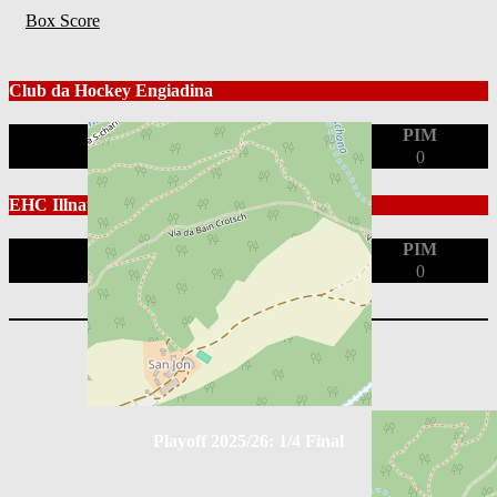
Box Score
Club da Hockey Engiadina
Position
G
A
PIM
0
0
0
EHC Illnau-Effretikon
Position
G
A
PIM
0
0
0
Playoff 2025/26: 1/2 Final
Playoff 2025/26: 1/4 Final