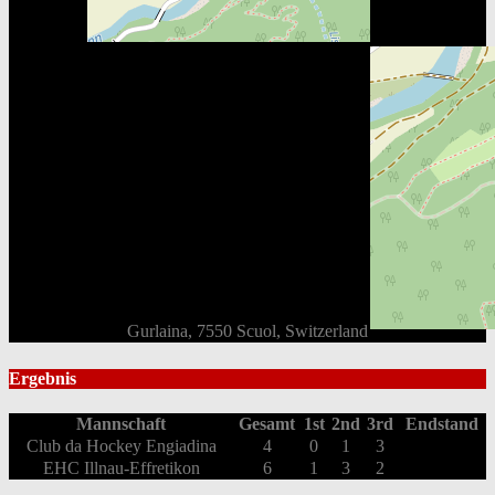
Gurlaina, 7550 Scuol, Switzerland
Ergebnis
Mannschaft
Gesamt
1st
2nd
3rd
Endstand
Club da Hockey Engiadina
4
0
1
3
EHC Illnau-Effretikon
6
1
3
2