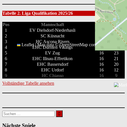
Tabelle 2. Liga Qualifikation 2025/26
Pos
Mannschaft
GP
PTS
1
EV Dielsdorf-Niederhasli
16
35
2
SC Küsnacht
16
35
3
HC Ascona Rivers
16
32
Leaflet
|
Map data ©
OpenStreetMap
contributors
4
EHC Dürnten Vikings
16
29
5
EV Zug
16
23
6
EHC Illnau-Effretikon
16
21
7
EHC Bassersdorf
16
20
8
EHC Urdorf
16
12
9
HC Chiasso
16
9
Vollständige Tabelle ansehen
Suchen
nach:
Nächste Spiele