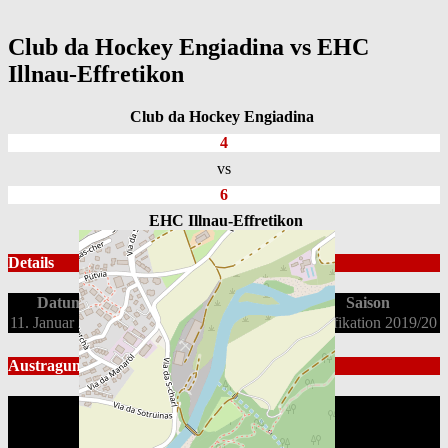
Club da Hockey Engiadina vs EHC
Illnau-Effretikon
Club da Hockey Engiadina
4
vs
6
EHC Illnau-Effretikon
Details
Datum
Spielbeginn
Liga
Saison
11. Januar 2020
19:30
2. Liga OST
Qualifikation 2019/20
Austragungsort
Eishalle Gurlaina