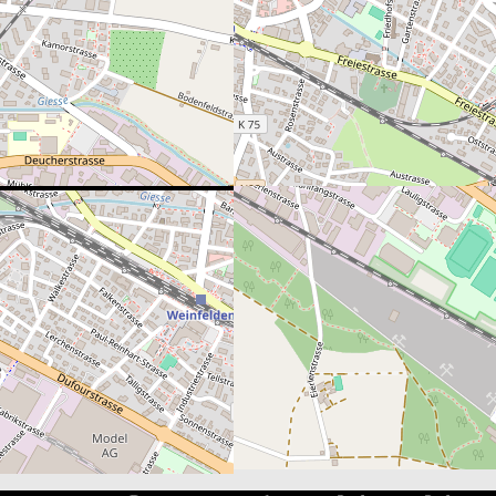
Sportanlage Güttingersreuti
trasse 6, 8570 Weinfelden, Switzerland