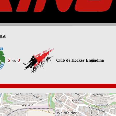
na
5
vs
3
Club da Hockey Engiadina
Liga
S
2. Liga OST
Qualifik