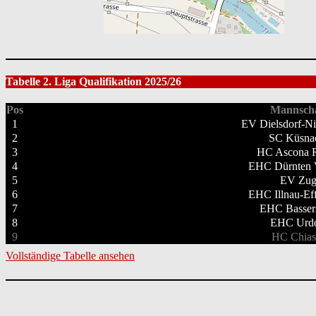
Tabelle 2. Liga Qualifikation 2025/26
Pos
Mannscha
1
EV Dielsdorf-Ni
2
SC Küsna
3
HC Ascona R
4
EHC Dürnten 
5
EV Zu
6
EHC Illnau-Eff
7
EHC Basser
8
EHC Urdo
9
HC Chias
Vollständige Tabelle ansehen