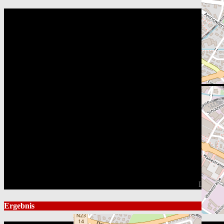
Lauligs
Ergebnis