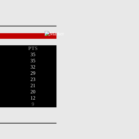
PTS
35
35
32
29
23
21
20
12
9