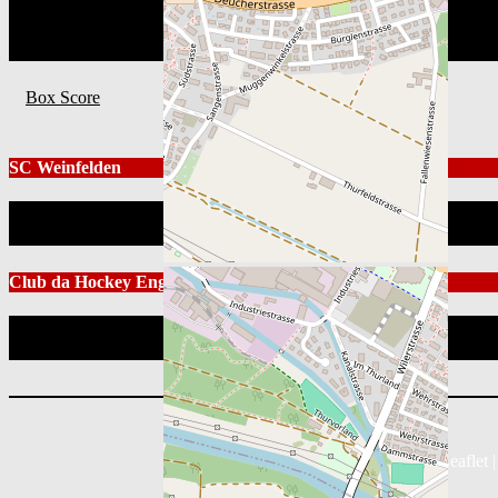
Mannschaft
SC Weinfelden
Club da Hockey Engiadina
Box Score
SC Weinfelden
Position
Club da Hockey Engiadina
Position
Leaflet
|