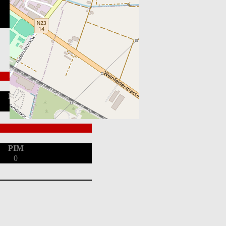
Endstand
PIM
0
PIM
0