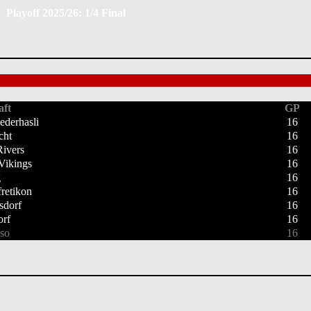
Playoff 2025/26: 1/4 Final
ft
GP
ederhasli
16
cht
16
ivers
16
Vikings
16
g
16
retikon
16
sdorf
16
rf
16
so
16