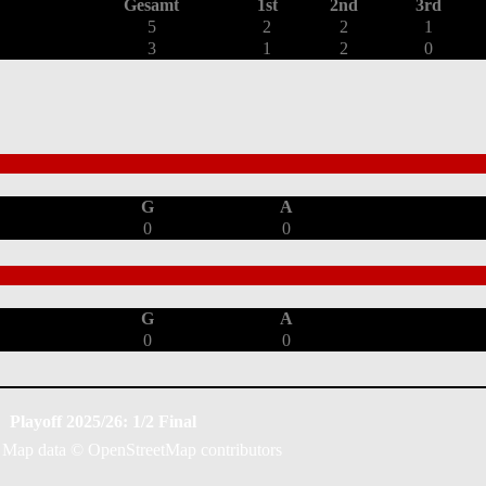
Gesamt
1st
2nd
3rd
5
2
2
1
3
1
2
0
G
A
0
0
G
A
0
0
Playoff 2025/26: 1/2 Final
Map data ©
OpenStreetMap
contributors