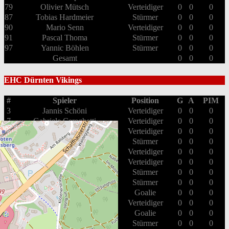
79
Olivier Mütsch
Verteidiger
0
0
0
87
Tobias Hardmeier
Stürmer
0
0
0
90
Mario Senn
Verteidiger
0
0
0
91
Pascal Thoma
Stürmer
0
0
0
97
Yannic Böhlen
Stürmer
0
0
0
Gesamt
0
0
0
EHC Dürnten Vikings
#
Spieler
Position
G
A
PIM
3
Jannis Schöni
Verteidiger
0
0
0
7
Gabriele Cereghetti
Verteidiger
0
0
0
8
Joel Steinegger
Verteidiger
0
0
0
13
Ramon Koefer
Stürmer
0
0
0
18
Peter Hofer
Verteidiger
0
0
0
23
Noël Brunner
Verteidiger
0
0
0
24
Maurice Humbert
Stürmer
0
0
0
25
Alain Deubelbeiss
Stürmer
0
0
0
29
Marco Lüber
Goalie
0
0
0
33
Mirco Stuber
Verteidiger
0
0
0
39
Daren Bona
Goalie
0
0
0
42
Nino Marzan
Stürmer
0
0
0