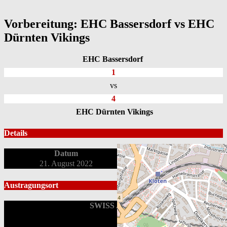
Vorbereitung: EHC Bassersdorf vs EHC
Dürnten Vikings
EHC Bassersdorf
1
vs
4
EHC Dürnten Vikings
Details
Datum
Spielbeginn
21. August 2022
18:00
Austragungsort
SWISS Arena