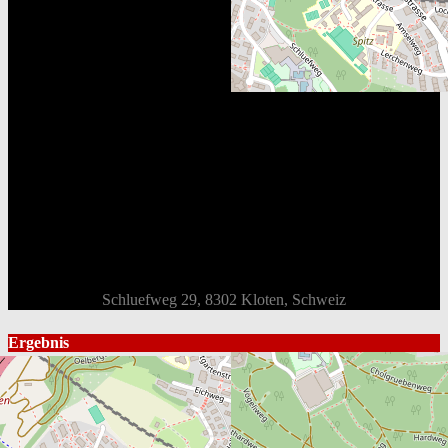
Schluefweg 29, 8302 Kloten, Schweiz
Ergebnis
Mannschaft
Gesamt
1st
2nd
3rd
Endstand
EHC Bassersdorf
1
0
0
1
Loss
EHC Dürnten Vikings
4
2
1
1
Win