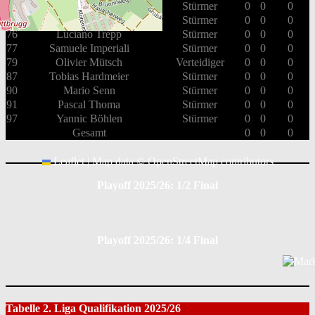
61
Michel De Martin
Stürmer
0
0
0
71
Adrian Stoob
Stürmer
0
0
0
76
Luciano Trepp
Stürmer
0
0
0
77
Samuele Imperiali
Stürmer
0
0
0
79
Olivier Mütsch
Verteidiger
0
0
0
87
Tobias Hardmeier
Stürmer
0
0
0
90
Mario Senn
Stürmer
0
0
0
91
Pascal Thoma
Stürmer
0
0
0
97
Yannic Böhlen
Stürmer
0
0
0
Gesamt
0
0
0
Leaflet
|
Map data ©
OpenStreetMap
contributors
Playoff 2025/26: 1/2 Final
Playoff 2025/26: 1/4 Final
Tabelle 2. Liga Qualifikation 2025/26