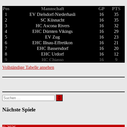
Pos
Mannschaft
GP
PTS
1
EV Dielsdorf-Niederhasli
16
35
2
SC Küsnacht
16
35
3
HC Ascona Rivers
16
32
4
EHC Dürnten Vikings
16
29
5
EV Zug
16
23
6
EHC Illnau-Effretikon
16
21
7
EHC Bassersdorf
16
20
8
EHC Urdorf
16
12
9
HC Chiasso
16
9
Vollständige Tabelle ansehen
Suchen
nach:
Nächste Spiele