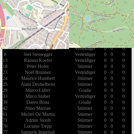
Box Score
EHC Bassersdorf
#
Spieler
Position
G
A
PIM
3
Jannis Schöni
Verteidiger
0
0
0
7
Gabriele Cereghetti
Verteidiger
0
0
0
8
Joel Steinegger
Verteidiger
0
0
0
13
Ramon Koefer
Verteidiger
0
0
0
18
Peter Hofer
Stürmer
0
0
0
23
Noël Brunner
Verteidiger
0
0
0
24
Maurice Humbert
Stürmer
0
0
0
25
Alain Deubelbeiss
Stürmer
0
0
0
29
Marco Lüber
Goalie
0
0
0
33
Mirco Stuber
Verteidiger
0
0
0
39
Daren Bona
Goalie
0
0
0
42
Nino Marzan
Stürmer
0
0
0
61
Michel De Martin
Stürmer
0
0
0
71
Adrian Stoob
Stürmer
0
0
0
76
Luciano Trepp
Stürmer
0
0
0
77
Samuele Imperiali
Stürmer
0
0
0