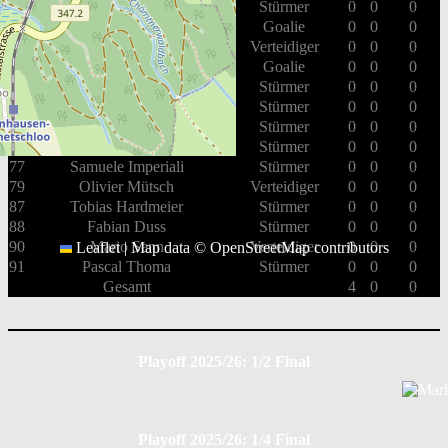
25
Alain Deubelbeiss
Stürmer
0
0
0
29
Marco Lüber
Goalie
0
0
0
33
Mirco Stuber
Verteidiger
0
0
0
39
Daren Bona
Goalie
0
0
0
42
Nino Marzan
Stürmer
0
0
0
61
Michel De Martin
Stürmer
0
0
0
71
Adrian Stoob
Stürmer
0
0
0
76
Luciano Trepp
Stürmer
0
0
0
77
Samuele Imperiali
Stürmer
0
0
0
79
Olivier Mütsch
Verteidiger
0
0
0
87
Tobias Hardmeier
Stürmer
0
0
0
88
Fabian Duss
Stürmer
0
0
0
90
Mario Senn
Verteidiger
0
0
0
Leaflet
|
Map data ©
OpenStreetMap
contributors
91
Pascal Thoma
Stürmer
0
0
0
Gesamt
4
0
0
Playoff 2025/26: 1/2 Final
Playoff 2025/26: 1/4 Final