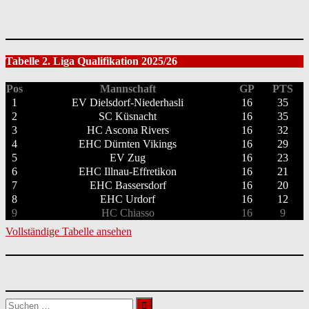
Tabelle 2. Liga Qualifikation 2025/26
Pos
Mannschaft
GP
PTS
1
EV Dielsdorf-Niederhasli
16
35
2
SC Küsnacht
16
35
3
HC Ascona Rivers
16
32
4
EHC Dürnten Vikings
16
29
5
EV Zug
16
23
6
EHC Illnau-Effretikon
16
21
7
EHC Bassersdorf
16
20
8
EHC Urdorf
16
12
9
HC Chiasso
16
9
Vollständige Tabelle ansehen
Suchen