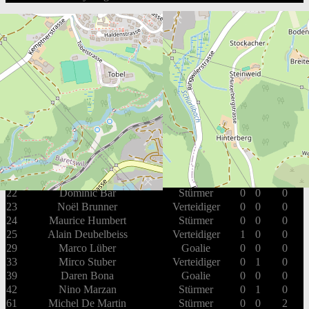
Box Score
EHC Dürnten Vikings
#
Spieler
Position
G
A
PIM
4
Thomas Hofer
Verteidiger
0
0
0
7
Gabriele Cereghetti
Verteidiger
0
0
2
8
Thomas Dietrich
Stürmer
0
0
0
10
Dallas Richard
Verteidiger
0
0
0
13
Ramon Koefer
Stürmer
2
0
0
18
Peter Hofer
Verteidiger
0
0
0
22
Dominic Bär
Stürmer
0
0
0
23
Noël Brunner
Verteidiger
0
0
0
24
Maurice Humbert
Stürmer
0
0
0
25
Alain Deubelbeiss
Verteidiger
1
0
0
29
Marco Lüber
Goalie
0
0
0
33
Mirco Stuber
Verteidiger
0
1
0
39
Daren Bona
Goalie
0
0
0
42
Nino Marzan
Stürmer
0
1
0
61
Michel De Martin
Stürmer
0
0
2