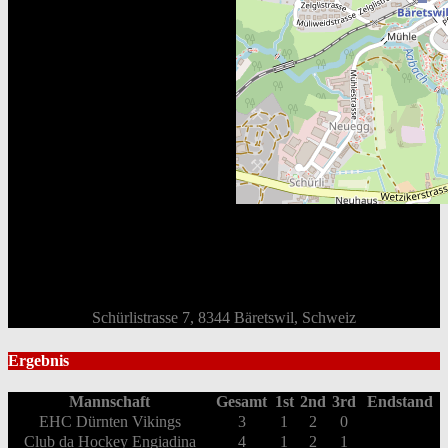
Schürlistrasse 7, 8344 Bäretswil, Schweiz
Ergebnis
Mannschaft
Gesamt
1st
2nd
3rd
Endstand
EHC Dürnten Vikings
3
1
2
0
Club da Hockey Engiadina
4
1
2
1