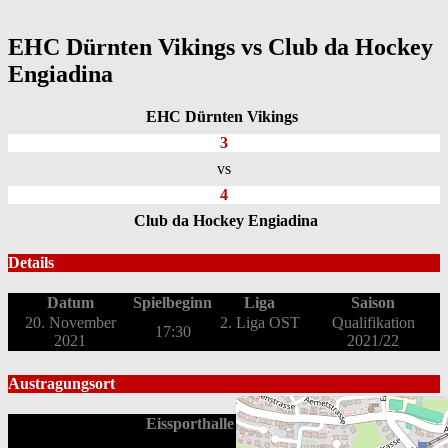
EHC Dürnten Vikings vs Club da Hockey
Engiadina
EHC Dürnten Vikings
3
vs
4
Club da Hockey Engiadina
Details
Datum
Spielbeginn
Liga
Saison
20. November
2. Liga OST
Qualifikation
17:30
2021
2021/22
Austragungsort
Eissporthalle Bäretswil