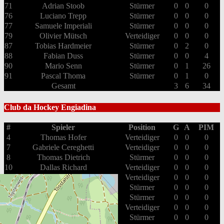
71
Adrian Stoob
Stürmer
0
0
0
76
Luciano Trepp
Stürmer
0
0
0
77
Samuele Imperiali
Stürmer
0
0
0
79
Olivier Mütsch
Verteidiger
0
0
0
87
Tobias Hardmeier
Stürmer
0
2
0
88
Fabian Duss
Stürmer
0
0
4
90
Mario Senn
Stürmer
0
1
26
91
Pascal Thoma
Stürmer
0
1
0
Gesamt
3
6
34
Club da Hockey Engiadina
#
Spieler
Position
G
A
PIM
4
Thomas Hofer
Verteidiger
0
0
0
7
Gabriele Cereghetti
Verteidiger
0
0
0
8
Thomas Dietrich
Stürmer
0
0
0
10
Dallas Richard
Verteidiger
0
0
0
13
Ramon Koefer
Verteidiger
0
0
0
18
Peter Hofer
Stürmer
0
0
0
22
Dominic Bär
Stürmer
0
0
0
23
Noël Brunner
Verteidiger
0
0
0
24
Maurice Humbert
Stürmer
0
0
0