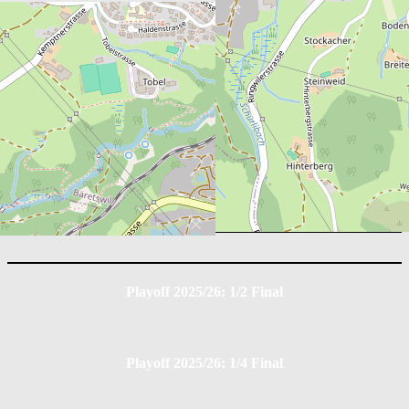
Box Score
EHC Dürnten Vikings
Position
G
A
PIM
0
0
0
EHC Bassersdorf
Position
G
A
PIM
0
0
0
Playoff 2025/26: 1/2 Final
Playoff 2025/26: 1/4 Final