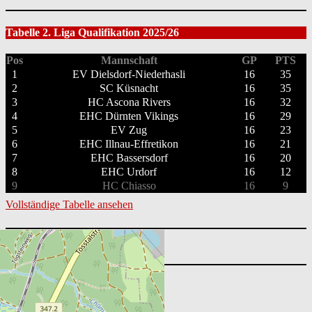
Tabelle 2. Liga Qualifikation 2025/26
Pos
Mannschaft
GP
PTS
1
EV Dielsdorf-Niederhasli
16
35
2
SC Küsnacht
16
35
3
HC Ascona Rivers
16
32
4
EHC Dürnten Vikings
16
29
5
EV Zug
16
23
6
EHC Illnau-Effretikon
16
21
7
EHC Bassersdorf
16
20
8
EHC Urdorf
16
12
9
HC Chiasso
16
9
Vollständige Tabelle ansehen
Suchen
nach:
Nächste Spiele