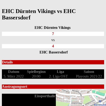
EHC Dürnten Vikings vs EHC
Bassersdorf
EHC Dürnten Vikings
7
vs
4
EHC Bassersdorf
Details
Datum
Spielbeginn
Liga
Saison
5. März 2022
20:00
2. Liga OST
Playouts 2021/22
Austragungsort
Eissporthalle Bäretswil