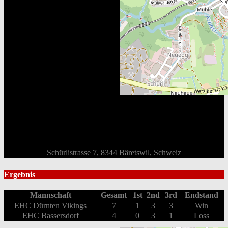
Schürlistrasse 7, 8344 Bäretswil, Schweiz
Ergebnis
Mannschaft
Gesamt
1st
2nd
3rd
Endstand
EHC Dürnten Vikings
7
1
3
3
Win
EHC Bassersdorf
4
0
3
1
Loss