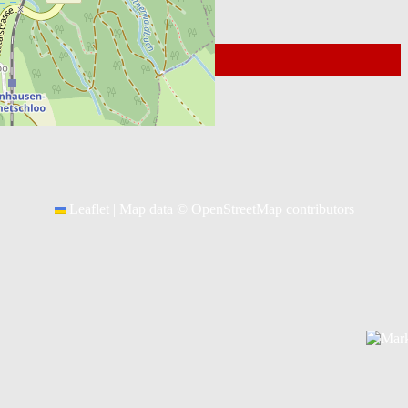
© 2026
Kontakt Webmaster
Leaflet
|
Map data ©
OpenStreetMap
contributors