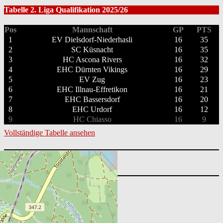
Tabelle 2. Liga Qualifikation 2025/26
Pos
Mannschaft
GP
PTS
1
EV Dielsdorf-Niederhasli
16
35
2
SC Küsnacht
16
35
3
HC Ascona Rivers
16
32
4
EHC Dürnten Vikings
16
29
5
EV Zug
16
23
6
EHC Illnau-Effretikon
16
21
7
EHC Bassersdorf
16
20
8
EHC Urdorf
16
12
9
HC Chiasso
16
9
Vollständige Tabelle ansehen
Suchen
nach:
Nächste Spiele