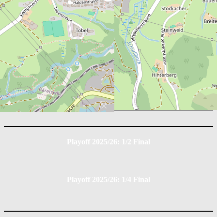
EHC Dürnten Vikings
Position
G
A
PIM
0
0
0
EHC St. Gallen
Position
G
A
PIM
0
0
0
Playoff 2025/26: 1/2 Final
Playoff 2025/26: 1/4 Final