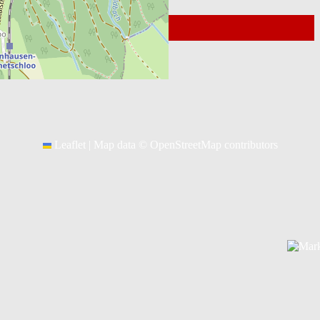
© 2026
Kontakt Webmaster
Leaflet
|
Map data ©
OpenStreetMap
contributors