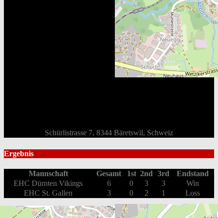
Schürlistrasse 7, 8344 Bäretswil, Schweiz
Ergebnis
Mannschaft
Gesamt
1st
2nd
3rd
Endstand
EHC Dürnten Vikings
6
0
3
3
Win
EHC St. Gallen
3
0
2
1
Loss
Box Score