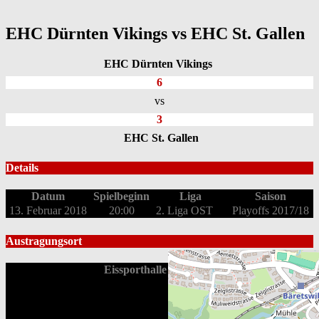
EHC Dürnten Vikings vs EHC St. Gallen
EHC Dürnten Vikings
6
vs
3
EHC St. Gallen
Details
Datum
Spielbeginn
Liga
Saison
13. Februar 2018
20:00
2. Liga OST
Playoffs 2017/18
Austragungsort
Eissporthalle Bäretswil