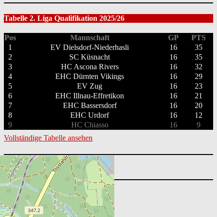
Tabelle 2. Liga Qualifikation 2025/26
Pos
Mannschaft
GP
PTS
1
EV Dielsdorf-Niederhasli
16
35
2
SC Küsnacht
16
35
3
HC Ascona Rivers
16
32
4
EHC Dürnten Vikings
16
29
5
EV Zug
16
23
6
EHC Illnau-Effretikon
16
21
7
EHC Bassersdorf
16
20
8
EHC Urdorf
16
12
9
HC Chiasso
16
9
Vollständige Tabelle ansehen
Suchen
nach:
Nächste Spiele