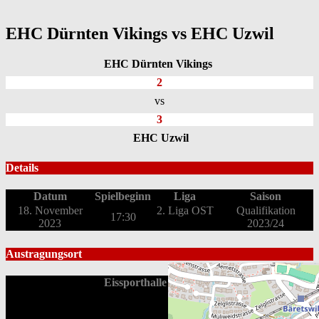
EHC Dürnten Vikings vs EHC Uzwil
EHC Dürnten Vikings
2
vs
3
EHC Uzwil
Details
Datum
Spielbeginn
Liga
Saison
18. November
2. Liga OST
Qualifikation
17:30
2023
2023/24
Austragungsort
Eissporthalle Bäretswil