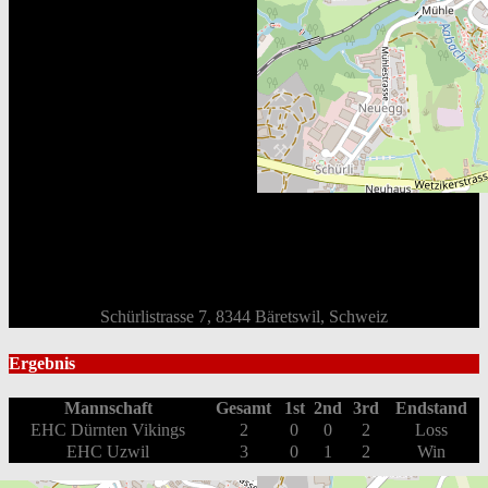
Schürlistrasse 7, 8344 Bäretswil, Schweiz
Ergebnis
Mannschaft
Gesamt
1st
2nd
3rd
Endstand
EHC Dürnten Vikings
2
0
0
2
Loss
EHC Uzwil
3
0
1
2
Win