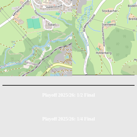
Box Score
EHC Dürnten Vikings
Position
G
A
PIM
2
0
10
EHC Uzwil
Position
G
A
PIM
3
0
12
Playoff 2025/26: 1/2 Final
Playoff 2025/26: 1/4 Final