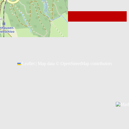
© 2026
Kontakt Webmaster
Leaflet
|
Map data ©
OpenStreetMap
contributors