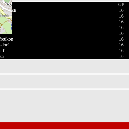
ft
GP
ederhasli
16
cht
16
ivers
16
Vikings
16
g
16
retikon
16
sdorf
16
rf
16
so
16