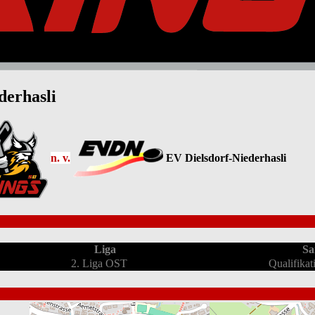
derhasli
n. v.
EV Dielsdorf-Niederhasli
Liga
Sa
2. Liga OST
Qualifika