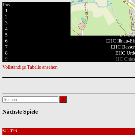
Pos
Mannscha
1
EV Dielsdorf-Ni
2
SC Küsna
3
HC Ascona R
4
EHC Dürnten 
5
EV Zu
6
EHC Illnau-Eff
7
EHC Basser
8
EHC Urdo
9
HC Chias
Vollständige Tabelle ansehen
Suchen
nach:
Nächste Spiele
© 2026