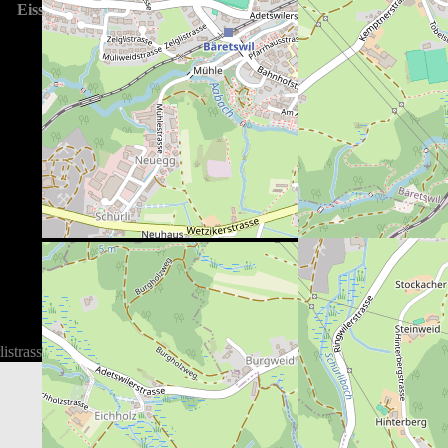
Eissporthalle Bäretswil
listrasse 7, 8344 Bäretswil, Schweiz