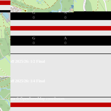
G
A
0
0
G
A
0
0
Playoff 2025/26: 1/2 Final
Playoff 2025/26: 1/4 Final
Map data ©
OpenStreetMap
contributors