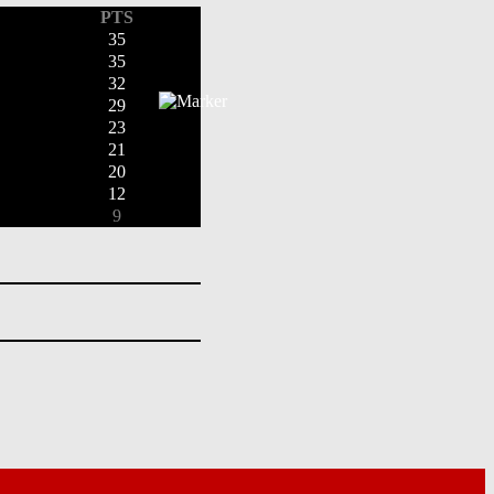
PTS
35
35
32
29
23
21
20
12
9