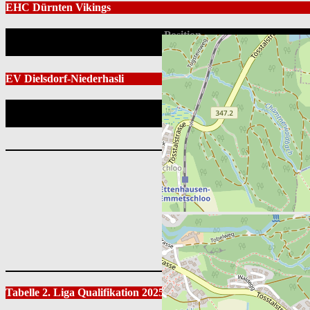
EHC Dürnten Vikings
Position
EV Dielsdorf-Niederhasli
Position
Leaflet
|
Tabelle 2. Liga Qualifikation 2025/26