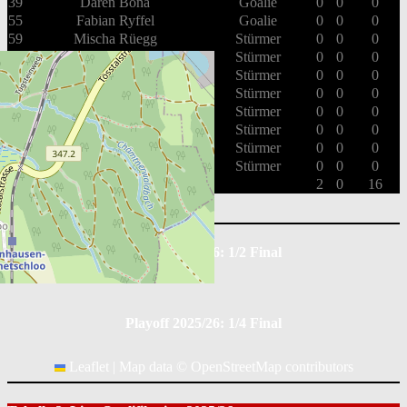
39
Daren Bona
Goalie
0
0
0
55
Fabian Ryffel
Goalie
0
0
0
59
Mischa Rüegg
Stürmer
0
0
0
61
Michel De Martin
Stürmer
0
0
0
71
Adrian Stoob
Stürmer
0
0
0
77
Samuele Imperiali
Stürmer
0
0
0
81
Michel Kunz
Stürmer
0
0
0
86
Andy Rüegg
Stürmer
0
0
0
87
Tobias Hardmeier
Stürmer
0
0
0
88
Fabian Duss
Stürmer
0
0
0
Gesamt
2
0
16
Playoff 2025/26: 1/2 Final
Playoff 2025/26: 1/4 Final
Leaflet
|
Map data ©
OpenStreetMap
contributors