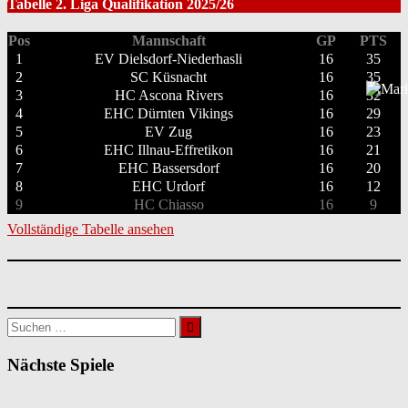
Tabelle 2. Liga Qualifikation 2025/26
Pos
Mannschaft
GP
PTS
1
EV Dielsdorf-Niederhasli
16
35
2
SC Küsnacht
16
35
3
HC Ascona Rivers
16
32
4
EHC Dürnten Vikings
16
29
5
EV Zug
16
23
6
EHC Illnau-Effretikon
16
21
7
EHC Bassersdorf
16
20
8
EHC Urdorf
16
12
9
HC Chiasso
16
9
Vollständige Tabelle ansehen
Suchen
nach:
Nächste Spiele