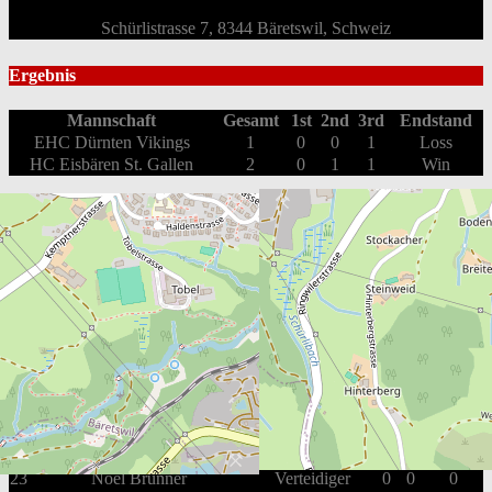
Schürlistrasse 7, 8344 Bäretswil, Schweiz
Ergebnis
Mannschaft
Gesamt
1st
2nd
3rd
Endstand
EHC Dürnten Vikings
1
0
0
1
Loss
HC Eisbären St. Gallen
2
0
1
1
Win
Box Score
EHC Dürnten Vikings
#
Spieler
Position
G
A
PIM
14
Yves Rüegg
Stürmer
1
0
2
59
Mischa Rüegg
Stürmer
0
1
2
7
Gabriele Cereghetti
Verteidiger
0
0
0
8
Thomas Dietrich
Stürmer
0
0
2
18
Peter Hofer
Verteidiger
0
0
2
21
Cyril Wrann
Verteidiger
0
0
0
23
Noël Brunner
Verteidiger
0
0
0