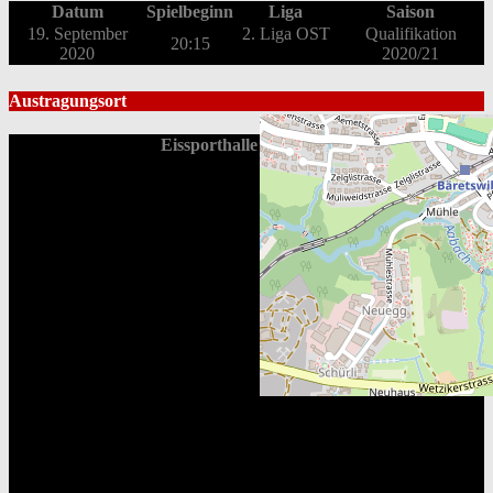
Datum
Spielbeginn
Liga
Saison
19. September
2. Liga OST
Qualifikation
20:15
2020
2020/21
Austragungsort
Eissporthalle Bäretswil