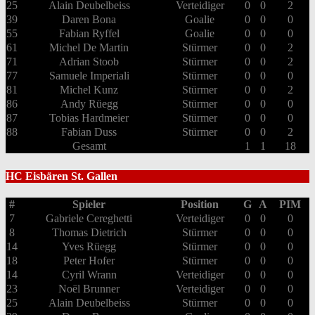
25
Alain Deubelbeiss
Verteidiger
0
0
2
39
Daren Bona
Goalie
0
0
0
55
Fabian Ryffel
Goalie
0
0
0
61
Michel De Martin
Stürmer
0
0
2
71
Adrian Stoob
Stürmer
0
0
2
77
Samuele Imperiali
Stürmer
0
0
0
81
Michel Kunz
Stürmer
0
0
2
86
Andy Rüegg
Stürmer
0
0
0
87
Tobias Hardmeier
Stürmer
0
0
0
88
Fabian Duss
Stürmer
0
0
2
Gesamt
1
1
18
HC Eisbären St. Gallen
#
Spieler
Position
G
A
PIM
7
Gabriele Cereghetti
Verteidiger
0
0
0
8
Thomas Dietrich
Stürmer
0
0
0
14
Yves Rüegg
Stürmer
0
0
0
18
Peter Hofer
Stürmer
0
0
0
14
Cyril Wrann
Verteidiger
0
0
0
23
Noël Brunner
Verteidiger
0
0
0
25
Alain Deubelbeiss
Stürmer
0
0
0