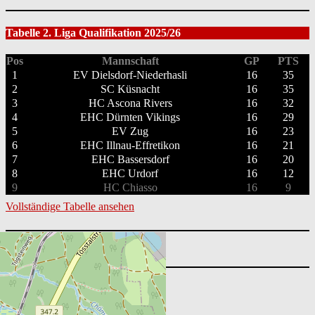
Tabelle 2. Liga Qualifikation 2025/26
Pos
Mannschaft
GP
PTS
1
EV Dielsdorf-Niederhasli
16
35
2
SC Küsnacht
16
35
3
HC Ascona Rivers
16
32
4
EHC Dürnten Vikings
16
29
5
EV Zug
16
23
6
EHC Illnau-Effretikon
16
21
7
EHC Bassersdorf
16
20
8
EHC Urdorf
16
12
9
HC Chiasso
16
9
Vollständige Tabelle ansehen
Suchen
nach:
Nächste Spiele