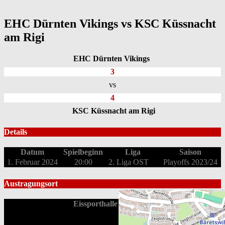
EHC Dürnten Vikings vs KSC Küssnacht
am Rigi
EHC Dürnten Vikings
3
vs
4
KSC Küssnacht am Rigi
Details
Datum
Spielbeginn
Liga
Saison
1. Februar 2024
20:00
2. Liga OST
Playoffs 2023/24
Austragungsort
Eissporthalle Bäretswil