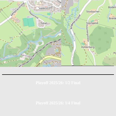
Box Score
EHC Dürnten Vikings
Position
G
A
PIM
3
0
12
KSC Küssnacht am Rigi
Position
G
A
PIM
4
0
16
Playoff 2025/26: 1/2 Final
Playoff 2025/26: 1/4 Final