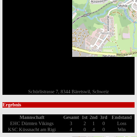
Schürlistrasse 7, 8344 Bäretswil, Schweiz
Ergebnis
Mannschaft
Gesamt
1st
2nd
3rd
Endstand
EHC Dürnten Vikings
3
2
1
0
Loss
KSC Küssnacht am Rigi
4
0
4
0
Win