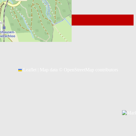
© 2026
Kontakt Webmaster
Leaflet
|
Map data ©
OpenStreetMap
contributors