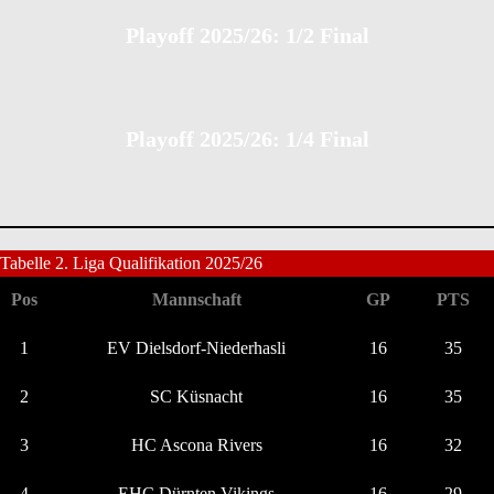
Playoff 2025/26: 1/2 Final
Playoff 2025/26: 1/4 Final
Tabelle 2. Liga Qualifikation 2025/26
Pos
Mannschaft
GP
PTS
1
EV Dielsdorf-Niederhasli
16
35
2
SC Küsnacht
16
35
3
HC Ascona Rivers
16
32
4
EHC Dürnten Vikings
16
29