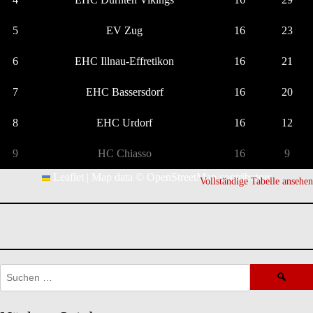
5
EV Zug
16
23
6
EHC Illnau-Effretikon
16
21
7
EHC Bassersdorf
16
20
8
EHC Urdorf
16
12
9
HC Chiasso
16
9
Leaflet
|
Map data ©
OpenStreetMap
contributors
Vollständige Tabelle ansehen
Suchen
nach: