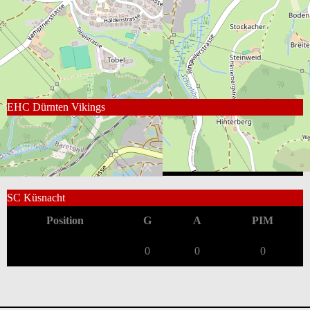
Vikings
SC Küsnacht
5
0
2
3
Loss
Box Score
EHC Dürnten Vikings
Position
G
A
PIM
0
0
0
SC Küsnacht
Position
G
A
PIM
0
0
0