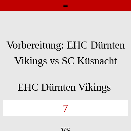
Skip
to
content
Vorbereitung: EHC Dürnten
Vikings vs SC Küsnacht
EHC Dürnten Vikings
7
vs