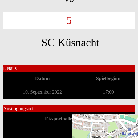
5
SC Küsnacht
Details
Datum
Spielbeginn
10. September 2022
17:00
Austragungsort
Eissporthalle Bäretswil