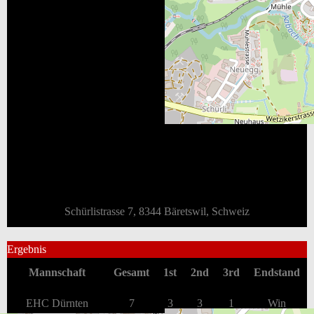
Schürlistrasse 7, 8344 Bäretswil, Schweiz
Ergebnis
Mannschaft
Gesamt
1st
2nd
3rd
Endstand
EHC Dürnten
7
3
3
1
Win