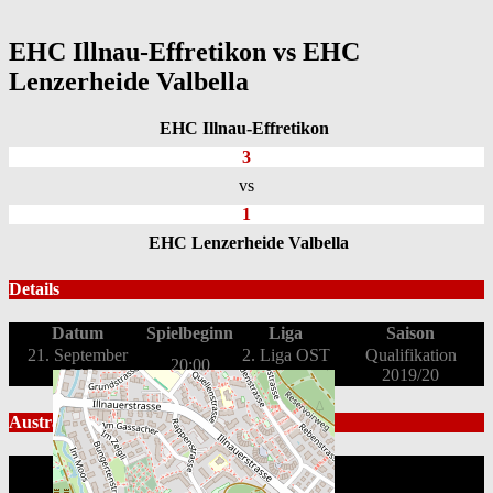
EHC Illnau-Effretikon vs EHC
Lenzerheide Valbella
EHC Illnau-Effretikon
3
vs
1
EHC Lenzerheide Valbella
Details
Datum
Spielbeginn
Liga
Saison
21. September
2. Liga OST
Qualifikation
20:00
2019
2019/20
Austragungsort
KEB Eselriet