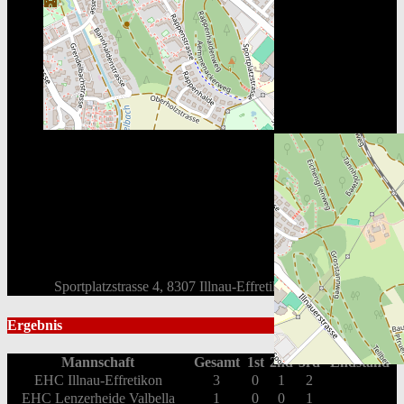
Sportplatzstrasse 4, 8307 Illnau-Effretikon, Schweiz
Ergebnis
Mannschaft
Gesamt
1st
2nd
3rd
Endstand
EHC Illnau-Effretikon
3
0
1
2
EHC Lenzerheide Valbella
1
0
0
1