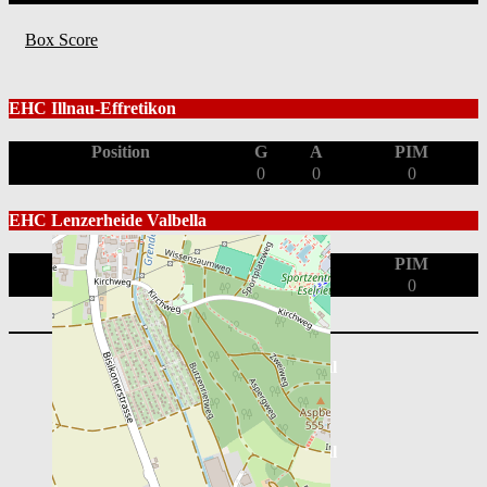
Box Score
EHC Illnau-Effretikon
Position
G
A
PIM
0
0
0
EHC Lenzerheide Valbella
Position
G
A
PIM
0
0
0
Playoff 2025/26: 1/2 Final
Playoff 2025/26: 1/4 Final