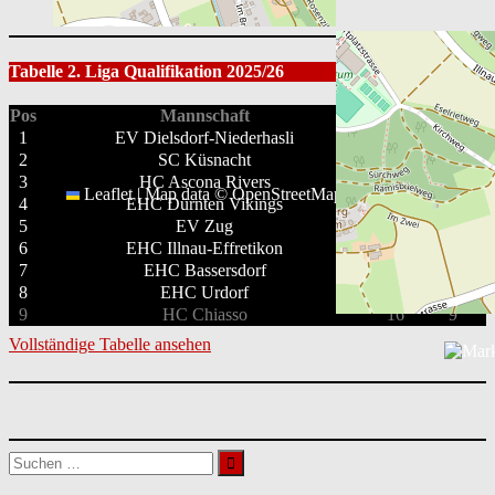
Tabelle 2. Liga Qualifikation 2025/26
Pos
Mannschaft
GP
PTS
1
EV Dielsdorf-Niederhasli
16
35
2
SC Küsnacht
16
35
3
HC Ascona Rivers
16
32
Leaflet
|
Map data ©
OpenStreetMap
contributors
4
EHC Dürnten Vikings
16
29
5
EV Zug
16
23
6
EHC Illnau-Effretikon
16
21
7
EHC Bassersdorf
16
20
8
EHC Urdorf
16
12
9
HC Chiasso
16
9
Vollständige Tabelle ansehen
Suchen
nach: