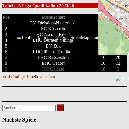
Tabelle 2. Liga Qualifikation 2025/26
Pos
Mannschaft
GP
PTS
1
EV Dielsdorf-Niederhasli
16
35
2
SC Küsnacht
16
35
3
HC Ascona Rivers
16
32
Leaflet
|
Map data ©
OpenStreetMap
contributors
4
EHC Dürnten Vikings
16
29
5
EV Zug
16
23
6
EHC Illnau-Effretikon
16
21
7
EHC Bassersdorf
16
20
8
EHC Urdorf
16
12
9
HC Chiasso
16
9
Vollständige Tabelle ansehen
Suchen
nach:
Nächste Spiele