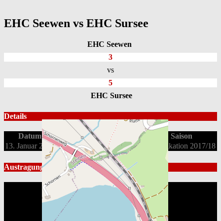
EHC Seewen vs EHC Sursee
EHC Seewen
3
vs
5
EHC Sursee
Details
Datum
Spielbeginn
Liga
Saison
13. Januar 2018
20:15
2. Liga OST
Qualifikation 2017/18
Austragungsort
Kunsteisbahn Zingel