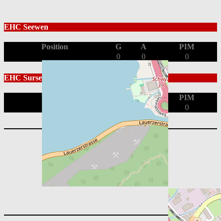
EHC Seewen
Position
G
A
PIM
0
0
0
EHC Sursee
Position
G
A
PIM
0
0
0
Playoff 2025/26: 1/2 Final
Playoff 2025/26: 1/4 Final