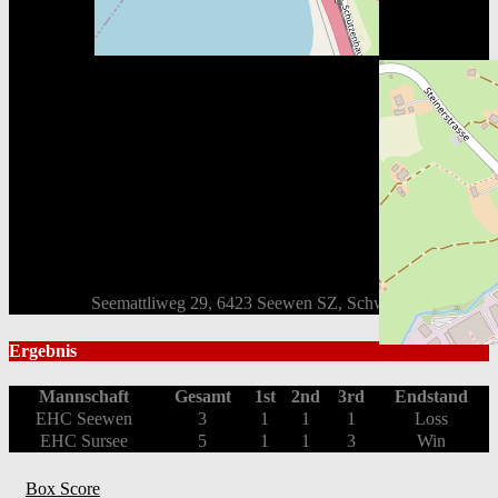
Seemattliweg 29, 6423 Seewen SZ, Schweiz
Ergebnis
Mannschaft
Gesamt
1st
2nd
3rd
Endstand
EHC Seewen
3
1
1
1
Loss
EHC Sursee
5
1
1
3
Win
Box Score