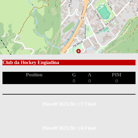
Box Score
EHC St. Moritz
Position
G
A
PIM
0
0
0
Club da Hockey Engiadina
Position
G
A
PIM
0
0
0
Playoff 2025/26: 1/2 Final
Playoff 2025/26: 1/4 Final