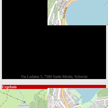
Via Ludains 5, 7500 Sankt Moritz, Schweiz
Ergebnis
Mannschaft
Gesamt
1st
2nd
3rd
Endstand
EHC St. Moritz
3
2
1
0
Club da Hockey Engiadina
2
0
0
2