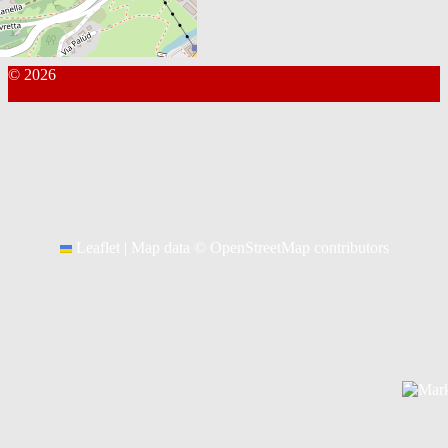
Nächste Spiele
© 2026
Kontakt Webmaster
Leaflet
|
Map data ©
OpenStreetMap
contributors