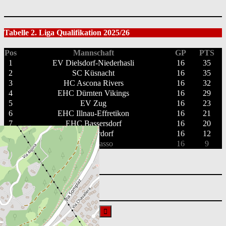
Tabelle 2. Liga Qualifikation 2025/26
Pos
Mannschaft
GP
PTS
1
EV Dielsdorf-Niederhasli
16
35
2
SC Küsnacht
16
35
3
HC Ascona Rivers
16
32
4
EHC Dürnten Vikings
16
29
5
EV Zug
16
23
6
EHC Illnau-Effretikon
16
21
7
EHC Bassersdorf
16
20
8
EHC Urdorf
16
12
9
HC Chiasso
16
9
Vollständige Tabelle ansehen
Suchen
nach: