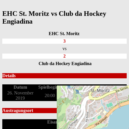
EHC St. Moritz vs Club da Hockey
Engiadina
EHC St. Moritz
3
vs
2
Club da Hockey Engiadina
Details
Datum
Spielbeginn
Liga
Saison
26. November
2. Liga OST
Qualifikation
20:00
2019
2019/20
Austragungsort
Eisarena Ludains