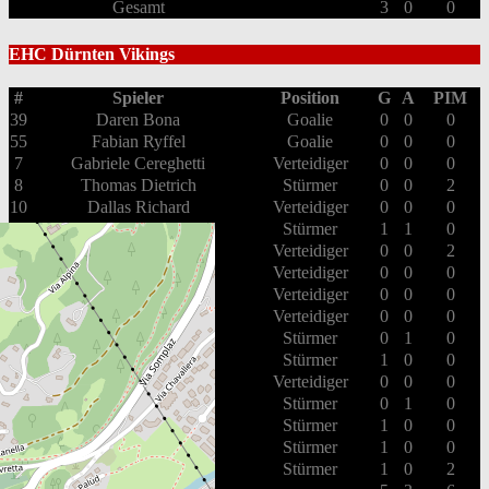
Gesamt
3
0
0
EHC Dürnten Vikings
#
Spieler
Position
G
A
PIM
39
Daren Bona
Goalie
0
0
0
55
Fabian Ryffel
Goalie
0
0
0
7
Gabriele Cereghetti
Verteidiger
0
0
0
8
Thomas Dietrich
Stürmer
0
0
2
10
Dallas Richard
Verteidiger
0
0
0
14
Yves Rüegg
Stürmer
1
1
0
18
Peter Hofer
Verteidiger
0
0
2
21
Cyril Wrann
Verteidiger
0
0
0
23
Noël Brunner
Verteidiger
0
0
0
25
Alain Deubelbeiss
Verteidiger
0
0
0
59
Mischa Rüegg
Stürmer
0
1
0
61
Michel De Martin
Stürmer
1
0
0
79
Olivier Mütsch
Verteidiger
0
0
0
81
Michel Kunz
Stürmer
0
1
0
86
Andy Rüegg
Stürmer
1
0
0
88
Fabian Duss
Stürmer
1
0
0
90
Mario Senn
Stürmer
1
0
2