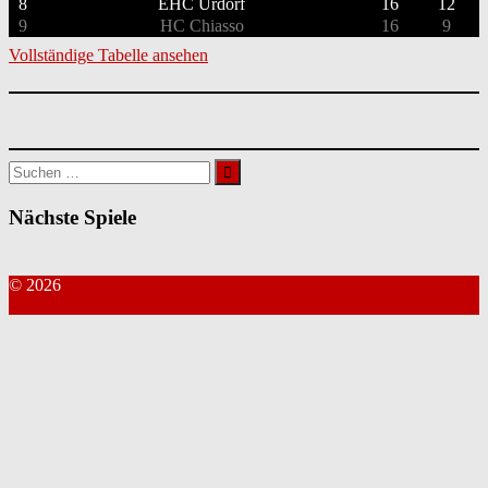
8
EHC Urdorf
16
12
9
HC Chiasso
16
9
Vollständige Tabelle ansehen
Suchen
nach:
Nächste Spiele
© 2026
Kontakt Webmaster