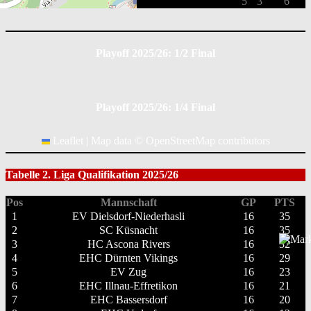
Gesamt
5
3
6
Playoff 2025/26: 1/2 Final
Playoff 2025/26: 1/4 Final
Leaflet
|
Map data ©
OpenStreetMap
contributors
Tabelle 2. Liga Qualifikation 2025/26
Pos
Mannschaft
GP
PTS
1
EV Dielsdorf-Niederhasli
16
35
2
SC Küsnacht
16
35
3
HC Ascona Rivers
16
32
4
EHC Dürnten Vikings
16
29
5
EV Zug
16
23
6
EHC Illnau-Effretikon
16
21
7
EHC Bassersdorf
16
20