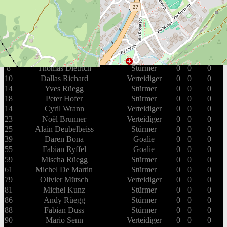
EHC St. Moritz
#
Spieler
Position
G
A
PIM
7
Gabriele Cereghetti
Verteidiger
0
0
0
8
Thomas Dietrich
Stürmer
0
0
0
10
Dallas Richard
Verteidiger
0
0
0
14
Yves Rüegg
Stürmer
0
0
0
18
Peter Hofer
Stürmer
0
0
0
14
Cyril Wrann
Verteidiger
0
0
0
23
Noël Brunner
Verteidiger
0
0
0
25
Alain Deubelbeiss
Stürmer
0
0
0
39
Daren Bona
Goalie
0
0
0
55
Fabian Ryffel
Goalie
0
0
0
59
Mischa Rüegg
Stürmer
0
0
0
61
Michel De Martin
Stürmer
0
0
0
79
Olivier Mütsch
Verteidiger
0
0
0
81
Michel Kunz
Stürmer
0
0
0
86
Andy Rüegg
Stürmer
0
0
0
88
Fabian Duss
Stürmer
0
0
0
90
Mario Senn
Verteidiger
0
0
0