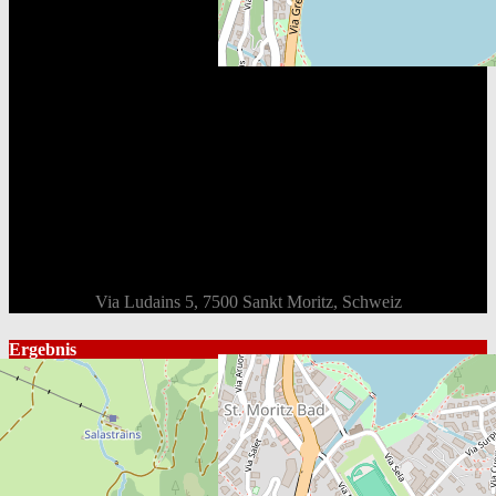
Via Ludains 5, 7500 Sankt Moritz, Schweiz
Ergebnis
Mannschaft
Gesamt
1st
2nd
3rd
Endstand
EHC St. Moritz
3
0
1
2
Loss
EHC Dürnten Vikings
5
1
2
2
Win
Box Score