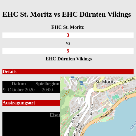
EHC St. Moritz vs EHC Dürnten Vikings
EHC St. Moritz
3
vs
5
EHC Dürnten Vikings
Details
Datum
Spielbeginn
Liga
Saison
9. Oktober 2020
20:00
2. Liga OST
Qualifikation 2020/21
Austragungsort
Eisarena Ludains