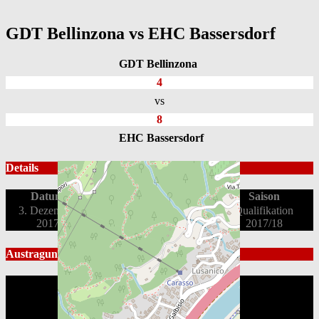
GDT Bellinzona vs EHC Bassersdorf
GDT Bellinzona
4
vs
8
EHC Bassersdorf
Details
Datum
Spielbeginn
Liga
Saison
3. Dezember
2. Liga OST
Qualifikation
16:45
2017
2017/18
Austragungsort
CS Bellinzona