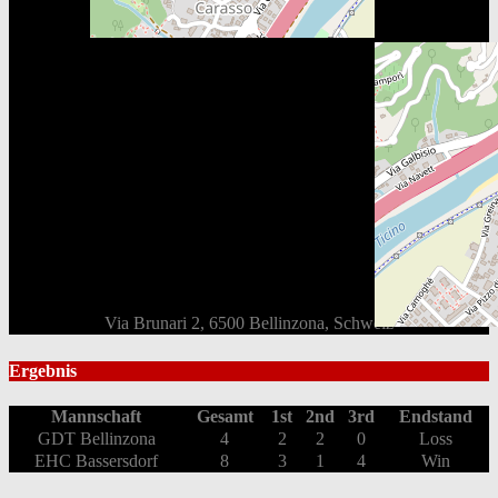
Via Brunari 2, 6500 Bellinzona, Schweiz
Ergebnis
Mannschaft
Gesamt
1st
2nd
3rd
Endstand
GDT Bellinzona
4
2
2
0
Loss
EHC Bassersdorf
8
3
1
4
Win