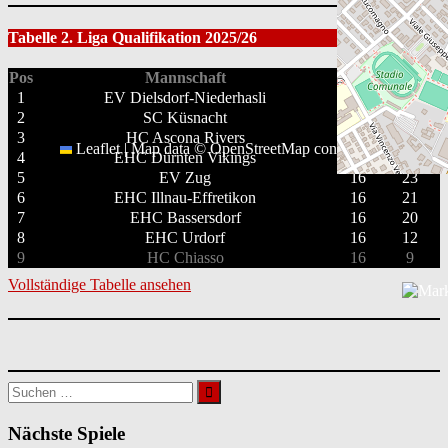
Tabelle 2. Liga Qualifikation 2025/26
Pos
Mannschaft
GP
PTS
1
EV Dielsdorf-Niederhasli
16
35
2
SC Küsnacht
16
35
3
HC Ascona Rivers
16
32
Leaflet
|
Map data ©
OpenStreetMap
contributors
4
EHC Dürnten Vikings
16
29
5
EV Zug
16
23
6
EHC Illnau-Effretikon
16
21
7
EHC Bassersdorf
16
20
8
EHC Urdorf
16
12
9
HC Chiasso
16
9
Vollständige Tabelle ansehen
Suchen
nach:
Nächste Spiele