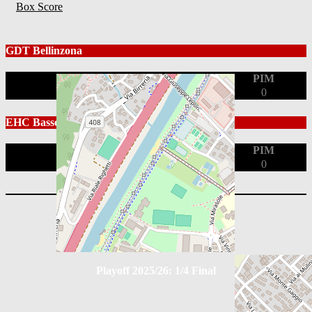
Box Score
GDT Bellinzona
Position
G
A
PIM
0
0
0
EHC Bassersdorf
Position
G
A
PIM
0
0
0
Playoff 2025/26: 1/2 Final
Playoff 2025/26: 1/4 Final