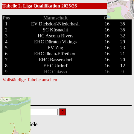
Tabelle 2. Liga Qualifikation 2025/26
Pos
Mannschaft
GP
PTS
1
EV Dielsdorf-Niederhasli
16
35
2
SC Küsnacht
16
35
3
HC Ascona Rivers
16
32
4
EHC Dürnten Vikings
16
29
5
EV Zug
16
23
6
EHC Illnau-Effretikon
16
21
7
EHC Bassersdorf
16
20
8
EHC Urdorf
16
12
9
HC Chiasso
16
9
Vollständige Tabelle ansehen
Suchen
nach:
Nächste Spiele