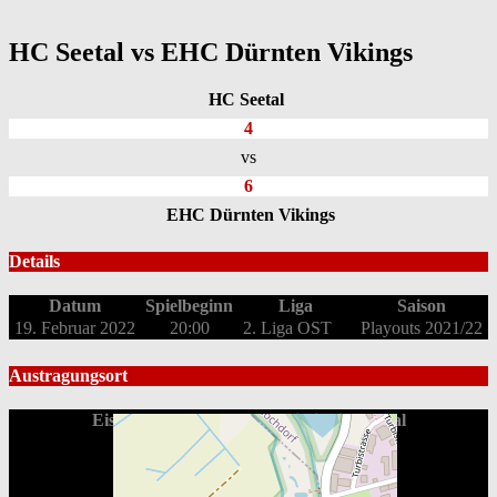
HC Seetal vs EHC Dürnten Vikings
HC Seetal
4
vs
6
EHC Dürnten Vikings
Details
Datum
Spielbeginn
Liga
Saison
19. Februar 2022
20:00
2. Liga OST
Playouts 2021/22
Austragungsort
Eishalle Sportzentrum Südi - iceline seetal