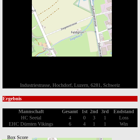
Industriestrasse, Hochdorf, Luzern, 6281, Schweiz
Ergebnis
Mannschaft
Gesamt
1st
2nd
3rd
Endstand
HC Seetal
4
0
3
1
Loss
EHC Dürnten Vikings
6
4
1
1
Win
Box Score