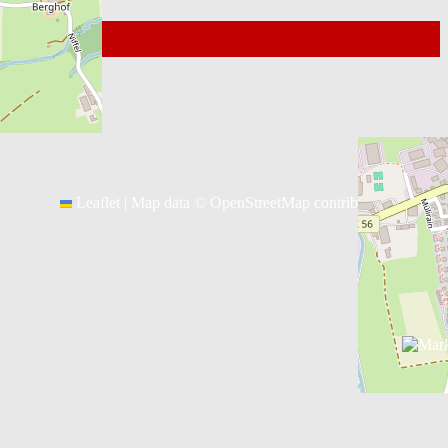
© 2026
Kontakt Webmaster
Leaflet
|
Map data ©
OpenStreetMap
contributors