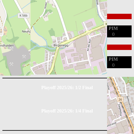
HC Seetal
Position
G
A
PIM
0
0
0
EHC Dürnten Vikings
Position
G
A
PIM
0
0
0
Playoff 2025/26: 1/2 Final
Playoff 2025/26: 1/4 Final