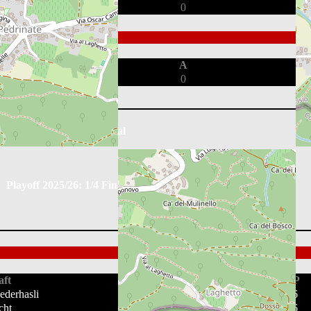
0
0
G
A
0
0
Playoff 2025/26: 1/2 Final
Playoff 2025/26: 1/4 Final
ft
GP
ederhasli
16
cht
16