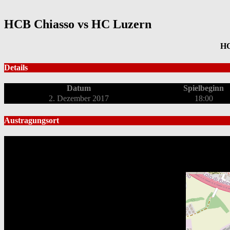
HCB Chiasso vs HC Luzern
HC
Details
Datum
Spielbeginn
2. Dezember 2017
18:00
Austragungsort