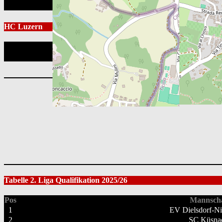
HC Luzern
Position
Tabelle 2. Liga Qualifikation 2025/26
Pos
Mannscha
1
EV Dielsdorf-Ni
2
SC Küsna