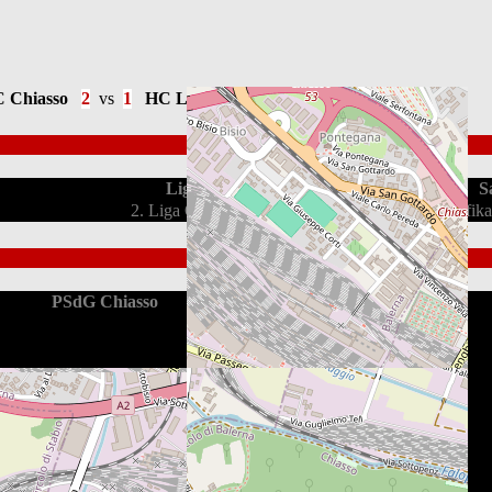
 Chiasso
2
vs
1
HC Luzern
Liga
S
2. Liga OST
Qualifik
PSdG Chiasso