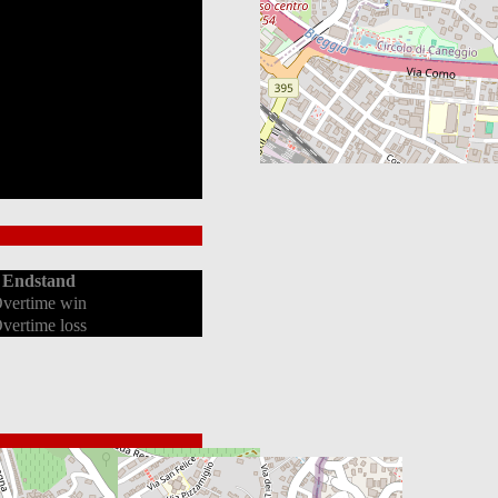
Endstand
vertime win
vertime loss
PIM