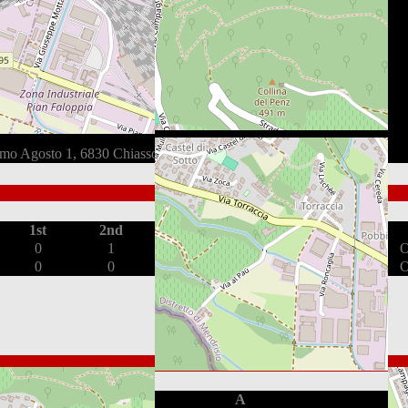
imo Agosto 1, 6830 Chiasso, Schweiz
1st
2nd
3rd
OT
0
1
0
1
O
0
0
1
0
O
G
A