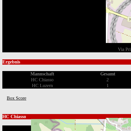
Via Pr
Ergebnis
Mannschaft
Gesamt
HC Chiasso
2
HC Luzern
1
Box Score
HC Chiasso
Position