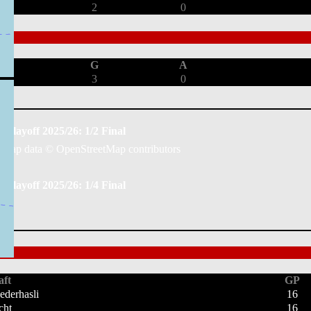
2
0
G
A
3
0
Playoff 2025/26: 1/2 Final
Map data ©
OpenStreetMap
contributors
Playoff 2025/26: 1/4 Final
ft
GP
ederhasli
16
cht
16