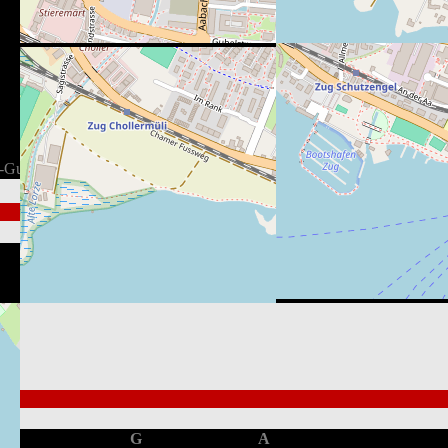
-Guisan-Strasse 4, 6300 Zug, Schweiz
Gesamt
1st
2nd
3rd
2
1
0
1
3
1
0
2
G
A