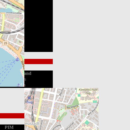
Endstand
Loss
Win
PIM