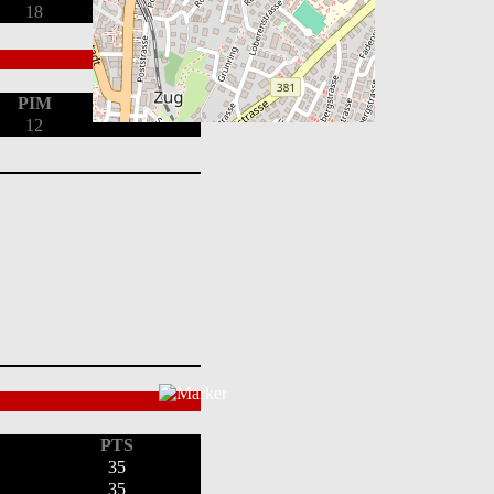
18
PIM
12
PTS
35
35