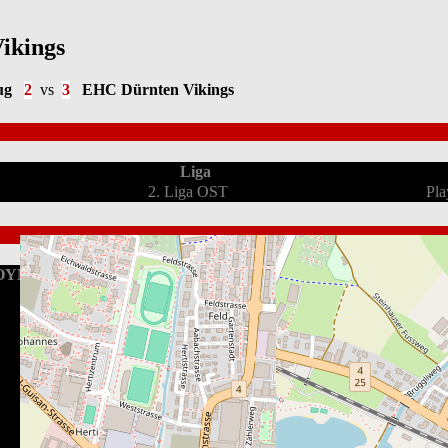
Vikings
ug
2
vs
3
EHC Dürnten Vikings
Liga
2. Liga OST
Pla
OYM Hall Zug (grosse Arena)