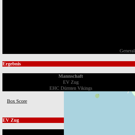
General
Ergebnis
Mannschaft
EV Zug
EHC Dürnten Vikings
Box Score
EV Zug
Position