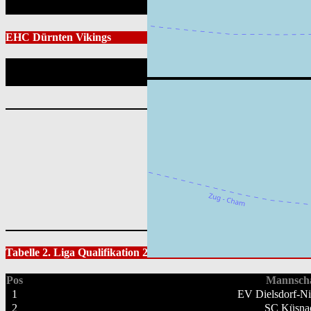
EHC Dürnten Vikings
Position
Leaflet
|
Tabelle 2. Liga Qualifikation 2025/26
Pos
Mannscha
1
EV Dielsdorf-Ni
2
SC Küsna