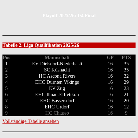
Playoff 2025/26: 1/4 Final
Tabelle 2. Liga Qualifikation 2025/26
Pos
Mannschaft
GP
PTS
1
EV Dielsdorf-Niederhasli
16
35
2
SC Küsnacht
16
35
3
HC Ascona Rivers
16
32
4
EHC Dürnten Vikings
16
29
5
EV Zug
16
23
6
EHC Illnau-Effretikon
16
21
7
EHC Bassersdorf
16
20
8
EHC Urdorf
16
12
9
HC Chiasso
16
9
Vollständige Tabelle ansehen