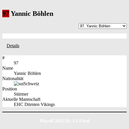
97
Yannic Böhlen
Details
#
97
Name
Yannic Böhlen
Nationalität
Schweiz
Position
Stürmer
Aktuelle Mannschaft
EHC Dürnten Vikings
Playoff 2025/26: 1/2 Final