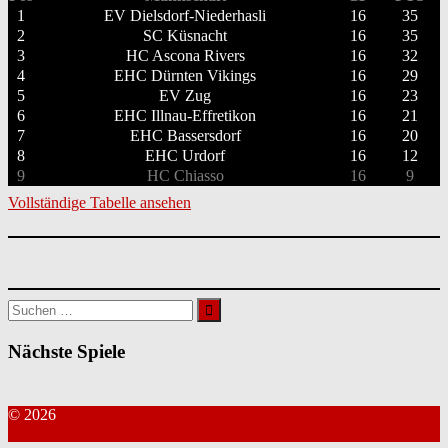
1
EV Dielsdorf-Niederhasli
16
35
2
SC Küsnacht
16
35
3
HC Ascona Rivers
16
32
4
EHC Dürnten Vikings
16
29
5
EV Zug
16
23
6
EHC Illnau-Effretikon
16
21
7
EHC Bassersdorf
16
20
8
EHC Urdorf
16
12
9
HC Chiasso
16
9
Vollständige Tabelle ansehen
Suchen
nach:
Nächste Spiele
© 2026
Kontakt Webmaster